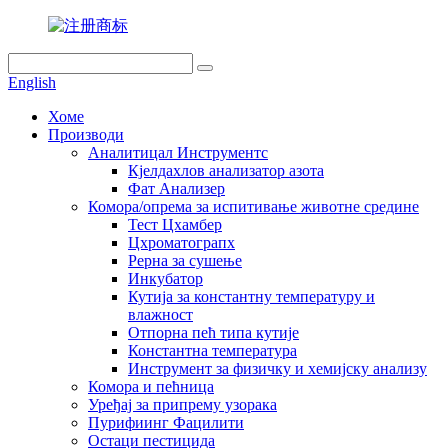
English
Хоме
Производи
Аналитицал Инструментс
Кјелдахлов анализатор азота
Фат Анализер
Комора/опрема за испитивање животне средине
Тест Цхамбер
Цхроматограпх
Рерна за сушење
Инкубатор
Кутија за константну температуру и
влажност
Отпорна пећ типа кутије
Константна температура
Инструмент за физичку и хемијску анализу
Комора и пећница
Уређај за припрему узорака
Пурифиинг Фацилити
Остаци пестицида