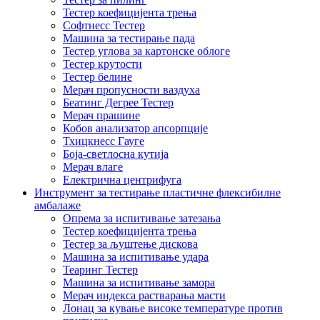
Тестер коефицијента трења
Софтнесс Тестер
Машина за тестирање пада
Тестер углова за картонске облоге
Тестер крутости
Тестер белине
Мерач пропусности ваздуха
Беатинг Дегрее Тестер
Мерач прашине
Кобов анализатор апсорпције
Тхицкнесс Гауге
Боја-светлосна кутија
Мерач влаге
Електрична центрифуга
Инструмент за тестирање пластичне флексибилне
амбалаже
Опрема за испитивање затезања
Тестер коефицијента трења
Тестер за љуштење дискова
Машина за испитивање удара
Теаринг Тестер
Машина за испитивање замора
Мерач индекса растварања масти
Лонац за кување високе температуре против