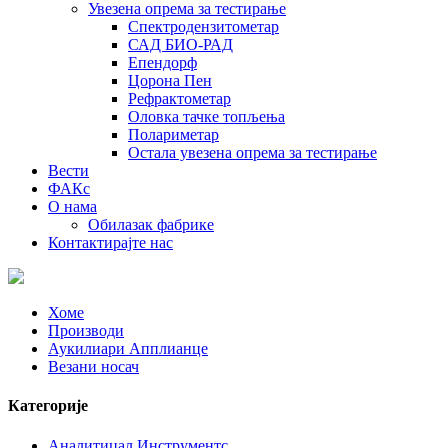
Увезена опрема за тестирање
Спектродензитометар
САД БИО-РАД
Епендорф
Цорона Пен
Рефрактометар
Оловка тачке топљења
Полариметар
Остала увезена опрема за тестирање
Вести
ФАКс
О нама
Обилазак фабрике
Контактирајте нас
Хоме
Производи
Аукилиари Апплианце
Везани носач
Категорије
Аналитицал Инструментс