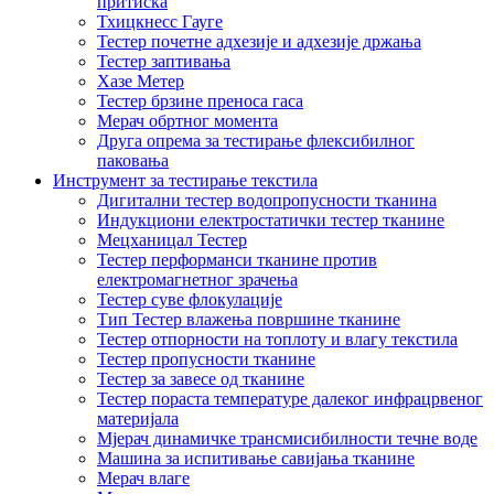
притиска
Тхицкнесс Гауге
Тестер почетне адхезије и адхезије држања
Тестер заптивања
Хазе Метер
Тестер брзине преноса гаса
Мерач обртног момента
Друга опрема за тестирање флексибилног
паковања
Инструмент за тестирање текстила
Дигитални тестер водопропусности тканина
Индукциони електростатички тестер тканине
Мецханицал Тестер
Тестер перформанси тканине против
електромагнетног зрачења
Тестер суве флокулације
Тип Тестер влажења површине тканине
Тестер отпорности на топлоту и влагу текстила
Тестер пропусности тканине
Тестер за завесе од тканине
Тестер пораста температуре далеког инфрацрвеног
материјала
Мјерач динамичке трансмисибилности течне воде
Машина за испитивање савијања тканине
Мерач влаге