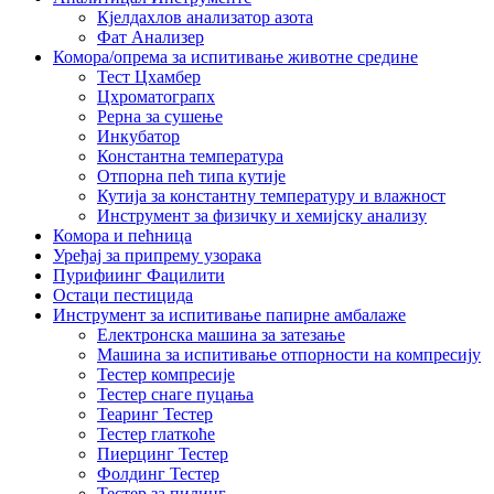
Кјелдахлов анализатор азота
Фат Анализер
Комора/опрема за испитивање животне средине
Тест Цхамбер
Цхроматограпх
Рерна за сушење
Инкубатор
Константна температура
Отпорна пећ типа кутије
Кутија за константну температуру и влажност
Инструмент за физичку и хемијску анализу
Комора и пећница
Уређај за припрему узорака
Пурифиинг Фацилити
Остаци пестицида
Инструмент за испитивање папирне амбалаже
Електронска машина за затезање
Машина за испитивање отпорности на компресију
Тестер компресије
Тестер снаге пуцања
Теаринг Тестер
Тестер глаткоће
Пиерцинг Тестер
Фолдинг Тестер
Тестер за пилинг