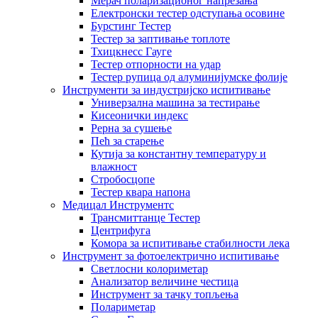
Мерач поларизационог напрезања
Електронски тестер одступања осовине
Бурстинг Тестер
Тестер за заптивање топлоте
Тхицкнесс Гауге
Тестер отпорности на удар
Тестер рупица од алуминијумске фолије
Инструменти за индустријско испитивање
Универзална машина за тестирање
Кисеонички индекс
Рерна за сушење
Пећ за старење
Кутија за константну температуру и
влажност
Стробосцопе
Тестер квара напона
Медицал Инструментс
Трансмиттанце Тестер
Центрифуга
Комора за испитивање стабилности лека
Инструмент за фотоелектрично испитивање
Светлосни колориметар
Анализатор величине честица
Инструмент за тачку топљења
Полариметар