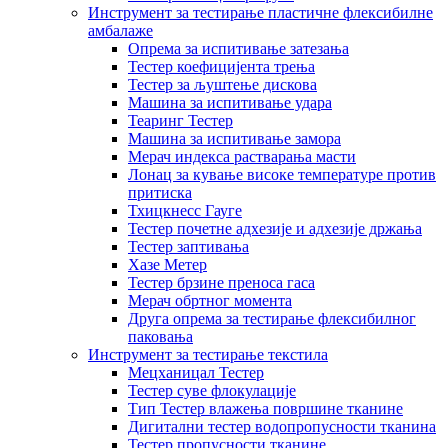
Инструмент за тестирање пластичне флексибилне
амбалаже
Опрема за испитивање затезања
Тестер коефицијента трења
Тестер за љуштење дискова
Машина за испитивање удара
Теаринг Тестер
Машина за испитивање замора
Мерач индекса растварања масти
Лонац за кување високе температуре против
притиска
Тхицкнесс Гауге
Тестер почетне адхезије и адхезије држања
Тестер заптивања
Хазе Метер
Тестер брзине преноса гаса
Мерач обртног момента
Друга опрема за тестирање флексибилног
паковања
Инструмент за тестирање текстила
Мецханицал Тестер
Тестер суве флокулације
Тип Тестер влажења површине тканине
Дигитални тестер водопропусности тканина
Тестер пропусности тканине