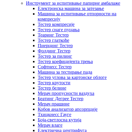
Инструмент за испитивање папирне амбалаже
Електронска машина за затезање
Машина за испитивање отпорности на
компресију
Тестер компресије
Тестер снаге пуцања
Теаринг Тестер
Тестер глаткоће
Пиерцинг Тестер
Фолдинг Тестер
Тестер за пилинг
Тестер коефицијента трења
Софтнесс Тестер
Машина за тестирање пада
Тестер углова за картонске облоге
Тестер крутости
Тестер белине
Мерач пропусности ваздуха
Беатинг Дегрее Тестер
Мерач прашине
Кобов анализатор апсорпције
Тхицкнесс Гауге
Боја-светлосна кутија
Мерач влаге
Електрична центрифуга