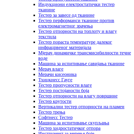
Индукциони електростатички тестер
тканине
Тестер за завесе од тканине
Тестер перформанси тканине против
електромагнетног зрачења
Тестер отпорности на топлоту и влагу
текстила
Тестер пораста температуре далеког
инфрацрвеног материјала
Мјерач динамичке трансмисибилности течне
воде
Машина за испитивање савијања тканине
Мерач влаге
Мерачи кисеоника
Тхицкнесс Гауге
Тестер пропусности влаге
Тестер постојаности боја
Тестер отпорности на влагу површине
Тестер крутости
Вертикални тестер отпорности на пламен
Тестер трења
Софтнесс Тестер
Машина за испитивање скупљања
Тестер хидростатичког отпора
Инструмент за мерење боје