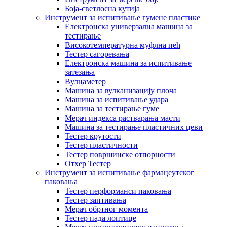
Боја-светлосна кутија
Инструмент за испитивање гумене пластике
Електронска универзална машина за
тестирање
Високотемпературна муфлна пећ
Тестер сагоревања
Електронска машина за испитивање
затезања
Вулцаметер
Машина за вулканизацију плоча
Машина за испитивање удара
Машина за тестирање гуме
Мерач индекса растварања масти
Машина за тестирање пластичних цеви
Тестер крутости
Тестер пластичности
Тестер површинске отпорности
Отхер Тестер
Инструмент за испитивање фармацеутског
паковања
Тестер перформанси паковања
Тестер заптивања
Мерач обртног момента
Тестер пада лоптице