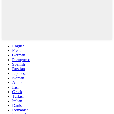
English
French
German
Portuguese
Spanish
Russian
Japanese
Korean
Arabic
Irish
Greek
Turkish
Italian
Danish
Romanian