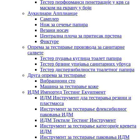
Тестер перформанси пенетрације у крв са
маском на екрану у боји
Аукилиари Апплианце
Самплер
Нож за сечење папира
Везани носач
Централна плоча за притисак прстена
Фиктуре
Опрема за тестирање производа за санитарне
салвете
Тестер пуцања куглица тоалет папира
Тестер брзине упијања санитарних убруса
Тестер дисперзибилности тоалетног папира
Друга опрема за тестирање
Вибрациони сто
Машина за тестирање коже
ИДМ Импортед Тестинг Екуипмент
ИДМ Инструмент дла тестирања резини и
пластмасса
Инструмент за тестирање флексибилног
паковања ИДМ
ИДМ Тектиле Тестинг Инструмент
Инструмент за тестирање категорије кревета
ИДМ
Инструмент за тестирање паковања ИДМ