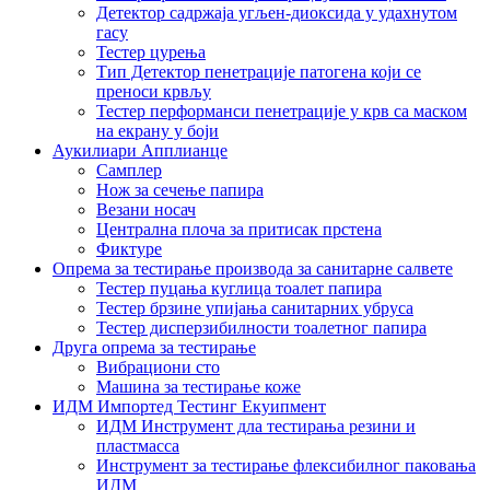
Детектор садржаја угљен-диоксида у удахнутом
гасу
Тестер цурења
Тип Детектор пенетрације патогена који се
преноси крвљу
Тестер перформанси пенетрације у крв са маском
на екрану у боји
Аукилиари Апплианце
Самплер
Нож за сечење папира
Везани носач
Централна плоча за притисак прстена
Фиктуре
Опрема за тестирање производа за санитарне салвете
Тестер пуцања куглица тоалет папира
Тестер брзине упијања санитарних убруса
Тестер дисперзибилности тоалетног папира
Друга опрема за тестирање
Вибрациони сто
Машина за тестирање коже
ИДМ Импортед Тестинг Екуипмент
ИДМ Инструмент дла тестирања резини и
пластмасса
Инструмент за тестирање флексибилног паковања
ИДМ