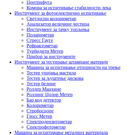
Центрифуга
Комора за испитивање стабилности лека
Инструмент за фотоелектрично испитивање
Светлосни колориметар
Анализатор величине честица
Инструмент за тачку топљења
Полариметар
Стресс Гауге
Рефрактометар
Турбидити Метер
Прибор за инструменте
Инструмент за тестирање штампане материје
Машина за испитивање отпорности на трење
Тестер упијања мастила
Тестер за љуштење дискова
Тестер белине
Роллер Мацхине
Роллинг Цолор Метер
Бар код детектор
Колориметар
Стробосцопе
Глосс Метер
Спектродензитометар
Спектрофотометар
Машина за испитивање металних материјала