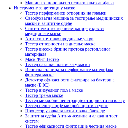
Машина за поновљено испитивање савијања
Инструмент за детекцију маске
Тестер перформанси отпорних на пламен
Свеобухватна машина за тестирање медицинских
маски и заштитне одеће
Синтетички тестер пенетрације у крв за
медицинске маске
Анти синтетичко продирање у крв
Тестер отпорности на дисање маске
Тестер високе брзине протока растопљеног
материјала
Маск Фит Тестер
Тестер разлике притиска у маски
Испитна станица за перформансе материјала
филтера маске
Детектор ефикасности филтрирања бактерија
маске (БФЕ)
Тестер визуелног поља маске
Тестер трења маске
Тестер микробне пенетрације отпорности на влагу
Тестер пенетрације микроба против сувог
Процесор узорка за испитивање блокаде
Заштитна одећа Анти-киселина и алкални тест
систем
Тестер ефикасности филтрације честица маске