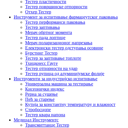
Тестер пластичности
Тестер површинске отпорности
Отхер Тестер
Инструмент за испитивање фармацеутског паковања
Тестер перформанси паковања
Тестер заптивања
Мерач обртног момента
Тестер пада лоптице
Мерач поларизационог напрезања
Електронски тестер одступања осовине
Бурстинг Тестер
Тестер за заптивање топлоте
Тхицкнесс Гауге
Тестер отпорности на удар
Тестер рупица од алуминијумске фолије
Инструменти за индустријско испитивање
Универзална машина за тестирање
Кисеонички индекс
Рерна за сушење
Пећ за старење
Кутија за константну температуру и влажност
Стробосцопе
Тестер квара напона
Медицал Инструментс
Трансмиттанце Тестер