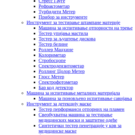
Стресс Гауге
Рефрактометар
Турбидити Метер
Прибор за инструменте
Инструмент за тестирање штампане материје
Машина за испитивање отпорности на трење
Тестер упијања мастила
Тестер за љуштење дискова
Тестер белине
Роллер Мацхине
Колориметар
Стробосцопе
Спектродензитометар
Роллинг Цолор Метер
Глосс Метер
Спектрофотометар
Бар код детектор
Машина за испитивање металних материјала
Машина за поновљено испитивање савијања
Инструмент за детекцију маске
Тестер перформанси отпорних на пламен
Свеобухватна машина за тестирање
медицинских маски и заштитне одеће
Синтетички тестер пенетрације у крв за
медицинске маске