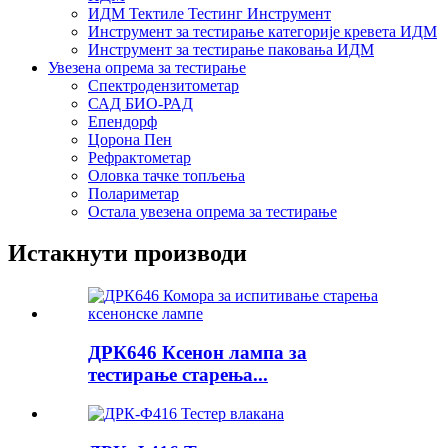
ИДМ Тектиле Тестинг Инструмент
Инструмент за тестирање категорије кревета ИДМ
Инструмент за тестирање паковања ИДМ
Увезена опрема за тестирање
Спектродензитометар
САД БИО-РАД
Епендорф
Цорона Пен
Рефрактометар
Оловка тачке топљења
Полариметар
Остала увезена опрема за тестирање
Истакнути производи
ДРК646 Ксенон лампа за
тестирање старења...