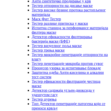
Анти синтетичко продирање у крв
Тестер отпорности на дисање маске
Тестер високе брзине протока растопљеног
материјала
Маск Фит Тестер
Тестер разлике притиска у маски
Испитна станица за перформансе материјала
филтера маске
Детектор ефикасности филтрирања
бактерија маске (БФЕ)
Тестер визуелног поља маске
Тестер трења маске
Тестер микробне пенетрације отпорности на
влагу
Тестер пенетрације микроба против сувог
Процесор узорка за испитивање блокаде
Заштитна одећа Анти-киселина и алкални
тест систем
Тестер ефикасности филтрације честица
маске
Детектор садржаја угљен-диоксида у
удахнутом гасу
Тестер цурења
Тип Детектор пенетрације патогена који се
преноси крвљу