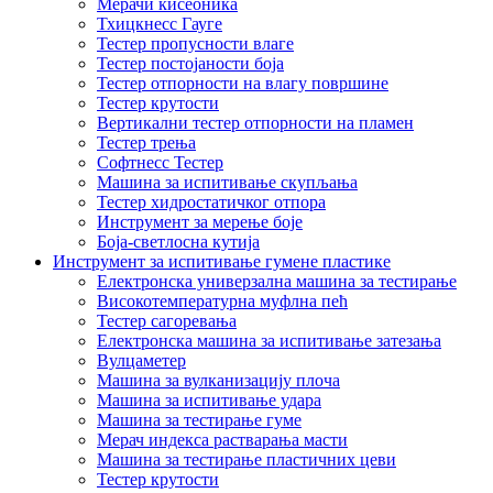
Мерачи кисеоника
Тхицкнесс Гауге
Тестер пропусности влаге
Тестер постојаности боја
Тестер отпорности на влагу површине
Тестер крутости
Вертикални тестер отпорности на пламен
Тестер трења
Софтнесс Тестер
Машина за испитивање скупљања
Тестер хидростатичког отпора
Инструмент за мерење боје
Боја-светлосна кутија
Инструмент за испитивање гумене пластике
Електронска универзална машина за тестирање
Високотемпературна муфлна пећ
Тестер сагоревања
Електронска машина за испитивање затезања
Вулцаметер
Машина за вулканизацију плоча
Машина за испитивање удара
Машина за тестирање гуме
Мерач индекса растварања масти
Машина за тестирање пластичних цеви
Тестер крутости