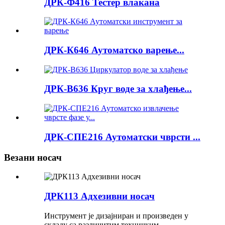
ДРК-Ф416 Тестер влакана
ДРК-К646 Аутоматско варење...
ДРК-В636 Круг воде за хлађење...
ДРК-СПЕ216 Аутоматски чврсти ...
Везани носач
ДРК113 Адхезивни носач
Инструмент је дизајниран и произведен у
складу са различитим техничким