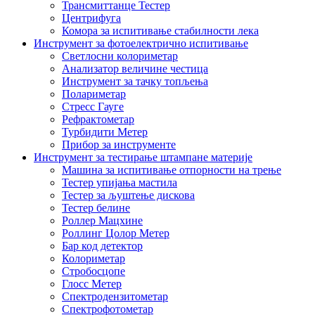
Трансмиттанце Тестер
Центрифуга
Комора за испитивање стабилности лека
Инструмент за фотоелектрично испитивање
Светлосни колориметар
Анализатор величине честица
Инструмент за тачку топљења
Полариметар
Стресс Гауге
Рефрактометар
Турбидити Метер
Прибор за инструменте
Инструмент за тестирање штампане материје
Машина за испитивање отпорности на трење
Тестер упијања мастила
Тестер за љуштење дискова
Тестер белине
Роллер Мацхине
Роллинг Цолор Метер
Бар код детектор
Колориметар
Стробосцопе
Глосс Метер
Спектродензитометар
Спектрофотометар