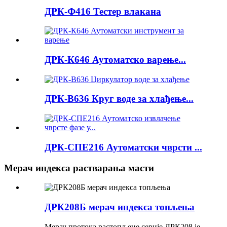
ДРК-Ф416 Тестер влакана
ДРК-К646 Аутоматско варење...
ДРК-В636 Круг воде за хлађење...
ДРК-СПЕ216 Аутоматски чврсти ...
Мерач индекса растварања масти
ДРК208Б мерач индекса топљења
Мерач протока растопљене серије ДРК208 је