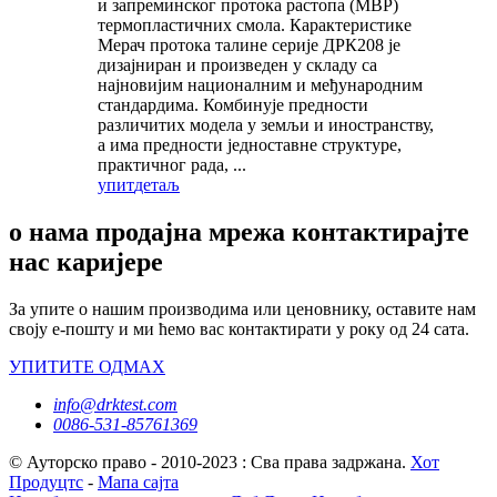
и запреминског протока растопа (МВР)
термопластичних смола. Карактеристике
Мерач протока талине серије ДРК208 је
дизајниран и произведен у складу са
најновијим националним и међународним
стандардима. Комбинује предности
различитих модела у земљи и иностранству,
а има предности једноставне структуре,
практичног рада, ...
упит
детаљ
о нама продајна мрежа контактирајте
нас каријере
За упите о нашим производима или ценовнику, оставите нам
своју е-пошту и ми ћемо вас контактирати у року од 24 сата.
УПИТИТЕ ОДМАХ
info@drktest.com
0086-531-85761369
© Ауторско право - 2010-2023 : Сва права задржана.
Хот
Продуцтс
-
Мапа сајта