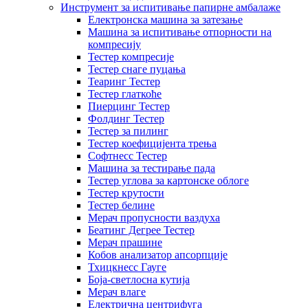
Инструмент за испитивање папирне амбалаже
Електронска машина за затезање
Машина за испитивање отпорности на
компресију
Тестер компресије
Тестер снаге пуцања
Теаринг Тестер
Тестер глаткоће
Пиерцинг Тестер
Фолдинг Тестер
Тестер за пилинг
Тестер коефицијента трења
Софтнесс Тестер
Машина за тестирање пада
Тестер углова за картонске облоге
Тестер крутости
Тестер белине
Мерач пропусности ваздуха
Беатинг Дегрее Тестер
Мерач прашине
Кобов анализатор апсорпције
Тхицкнесс Гауге
Боја-светлосна кутија
Мерач влаге
Електрична центрифуга