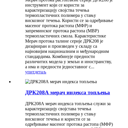
инструмент који се користи за
карактеризацију својства течења
термопластичних полимера у стању
вискозног течења. Користи се за одређивање
масеног протока растопа (МФР) и
запреминског протока растопа (МВР)
термопластичних смола. Карактеристике
Мерач протока талине серије ДРК208 је
дизајниран и произведен у складу са
најновијим националним и међународним
стандардима. Комбинује предности
различитих модела у земљи и иностранству,
а има и предности једноставног с...
упит
детаљ
ДРК208А мерач индекса топљења
ДРК208А мерач индекса топљења служи за
карактеризацију својстава течења
термопластичних полимера у стању
вискозног течења и користи се за
одређивање масеног протока растопа (МФР)