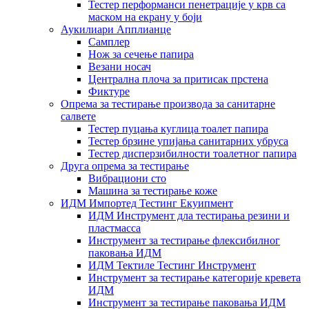
Тестер перформанси пенетрације у крв са
маском на екрану у боји
Аукилиари Апплианце
Самплер
Нож за сечење папира
Везани носач
Централна плоча за притисак прстена
Фиктуре
Опрема за тестирање производа за санитарне
салвете
Тестер пуцања куглица тоалет папира
Тестер брзине упијања санитарних убруса
Тестер дисперзибилности тоалетног папира
Друга опрема за тестирање
Вибрациони сто
Машина за тестирање коже
ИДМ Импортед Тестинг Екуипмент
ИДМ Инструмент дла тестирања резини и
пластмасса
Инструмент за тестирање флексибилног
паковања ИДМ
ИДМ Тектиле Тестинг Инструмент
Инструмент за тестирање категорије кревета
ИДМ
Инструмент за тестирање паковања ИДМ