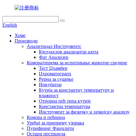
English
Хоме
Производи
Аналитицал Инструментс
Кјелдахлов анализатор азота
Фат Анализер
Комора/опрема за испитивање животне средине
Тест Цхамбер
Цхроматограпх
Рерна за сушење
Инкубатор
Кутија за константну температуру и
влажност
Отпорна пећ типа кутије
Константна температура
Инструмент за физичку и хемијску анализу
Комора и пећница
Уређај за припрему узорака
Пурифиинг Фацилити
Остаци пестицида