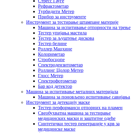
Стресс Гауге
Рефрактометар
Турбидити Метер
Прибор за инструменте
Инструмент за тестирање штампане материје
Машина за испитивање отпорности на трење
Тестер упијања мастила
Тестер за љуштење дискова
Тестер белине
Роллер Мацхине
Колориметар
Стробосцопе
Спектродензитометар
Роллинг Цолор Метер
Глосс Метер
Спектрофотометар
Бар код детектор
Машина за испитивање металних материјала
Машина за поновљено испитивање савијања
Инструмент за детекцију маске
Тестер перформанси отпорних на пламен
Свеобухватна машина за тестирање
медицинских маски и заштитне одеће
Синтетички тестер пенетрације у крв за
медицинске маске