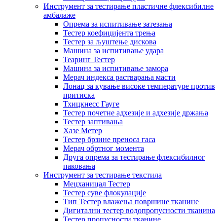
Инструмент за тестирање пластичне флексибилне
амбалаже
Опрема за испитивање затезања
Тестер коефицијента трења
Тестер за љуштење дискова
Машина за испитивање удара
Теаринг Тестер
Машина за испитивање замора
Мерач индекса растварања масти
Лонац за кување високе температуре против
притиска
Тхицкнесс Гауге
Тестер почетне адхезије и адхезије држања
Тестер заптивања
Хазе Метер
Тестер брзине преноса гаса
Мерач обртног момента
Друга опрема за тестирање флексибилног
паковања
Инструмент за тестирање текстила
Мецханицал Тестер
Тестер суве флокулације
Тип Тестер влажења површине тканине
Дигитални тестер водопропусности тканина
Тестер пропусности тканине