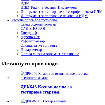
ИДМ
ИДМ Тектиле Тестинг Инструмент
Инструмент за тестирање категорије кревета ИДМ
Инструмент за тестирање паковања ИДМ
Увезена опрема за тестирање
Спектродензитометар
САД БИО-РАД
Епендорф
Цорона Пен
Рефрактометар
Оловка тачке топљења
Полариметар
Остала увезена опрема за тестирање
Истакнути производи
ДРК646 Ксенон лампа за
тестирање старења...