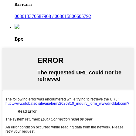
Вхатсапп
008613370587908 / 008615806605792
Врх