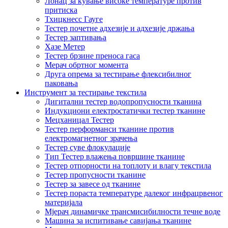
Лонац за кување високе температуре против
притиска
Тхицкнесс Гауге
Тестер почетне адхезије и адхезије држања
Тестер заптивања
Хазе Метер
Тестер брзине преноса гаса
Мерач обртног момента
Друга опрема за тестирање флексибилног
паковања
Инструмент за тестирање текстила
Дигитални тестер водопропусности тканина
Индукциони електростатички тестер тканине
Мецханицал Тестер
Тестер перформанси тканине против
електромагнетног зрачења
Тестер суве флокулације
Тип Тестер влажења површине тканине
Тестер отпорности на топлоту и влагу текстила
Тестер пропусности тканине
Тестер за завесе од тканине
Тестер пораста температуре далеког инфрацрвеног
материјала
Мјерач динамичке трансмисибилности течне воде
Машина за испитивање савијања тканине