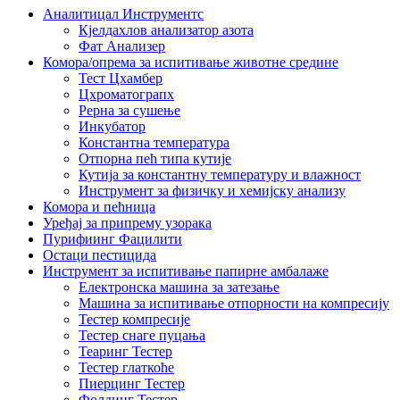
Аналитицал Инструментс
Кјелдахлов анализатор азота
Фат Анализер
Комора/опрема за испитивање животне средине
Тест Цхамбер
Цхроматограпх
Рерна за сушење
Инкубатор
Константна температура
Отпорна пећ типа кутије
Кутија за константну температуру и влажност
Инструмент за физичку и хемијску анализу
Комора и пећница
Уређај за припрему узорака
Пурифиинг Фацилити
Остаци пестицида
Инструмент за испитивање папирне амбалаже
Електронска машина за затезање
Машина за испитивање отпорности на компресију
Тестер компресије
Тестер снаге пуцања
Теаринг Тестер
Тестер глаткоће
Пиерцинг Тестер
Фолдинг Тестер