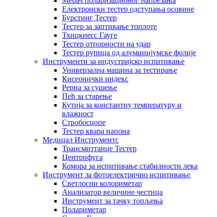
Мерач поларизационог напрезања
Електронски тестер одступања осовине
Бурстинг Тестер
Тестер за заптивање топлоте
Тхицкнесс Гауге
Тестер отпорности на удар
Тестер рупица од алуминијумске фолије
Инструменти за индустријско испитивање
Универзална машина за тестирање
Кисеонички индекс
Рерна за сушење
Пећ за старење
Кутија за константну температуру и
влажност
Стробосцопе
Тестер квара напона
Медицал Инструментс
Трансмиттанце Тестер
Центрифуга
Комора за испитивање стабилности лека
Инструмент за фотоелектрично испитивање
Светлосни колориметар
Анализатор величине честица
Инструмент за тачку топљења
Полариметар