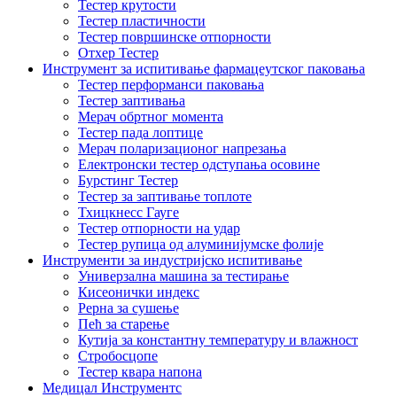
Тестер крутости
Тестер пластичности
Тестер површинске отпорности
Отхер Тестер
Инструмент за испитивање фармацеутског паковања
Тестер перформанси паковања
Тестер заптивања
Мерач обртног момента
Тестер пада лоптице
Мерач поларизационог напрезања
Електронски тестер одступања осовине
Бурстинг Тестер
Тестер за заптивање топлоте
Тхицкнесс Гауге
Тестер отпорности на удар
Тестер рупица од алуминијумске фолије
Инструменти за индустријско испитивање
Универзална машина за тестирање
Кисеонички индекс
Рерна за сушење
Пећ за старење
Кутија за константну температуру и влажност
Стробосцопе
Тестер квара напона
Медицал Инструментс