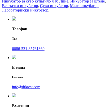
Инкубатор за суво купатило Лаб Лине
,
Инкубатор за штене
,
Вештачки инкубатор
,
Суви инкубатор
,
Мали инкубатор
,
Лабораторијски инкубатор
,
Телефон
Тел
0086-531-85761369
Е-маил
Е-маил
info@drktest.com
Вхатсапп