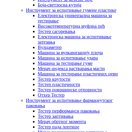
Боја-светлосна кутија
Инструмент за испитивање гумене пластике
Електронска универзална машина за
тестирање
Високотемпературна муфлна пећ
Тестер сагоревања
Електронска машина за испитивање
затезања
Вулцаметер
Машина за вулканизацију плоча
Машина за испитивање удара
Машина за тестирање гуме
Мерач индекса растварања масти
Машина за тестирање пластичних цеви
Тестер крутости
Тестер пластичности
Тестер површинске отпорности
Отхер Тестер
Инструмент за испитивање фармацеутског
паковања
Тестер перформанси паковања
Тестер заптивања
Мерач обртног момента
Тестер пада лоптице