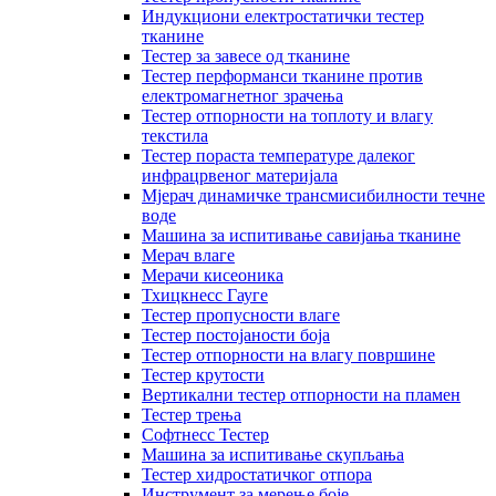
Индукциони електростатички тестер
тканине
Тестер за завесе од тканине
Тестер перформанси тканине против
електромагнетног зрачења
Тестер отпорности на топлоту и влагу
текстила
Тестер пораста температуре далеког
инфрацрвеног материјала
Мјерач динамичке трансмисибилности течне
воде
Машина за испитивање савијања тканине
Мерач влаге
Мерачи кисеоника
Тхицкнесс Гауге
Тестер пропусности влаге
Тестер постојаности боја
Тестер отпорности на влагу површине
Тестер крутости
Вертикални тестер отпорности на пламен
Тестер трења
Софтнесс Тестер
Машина за испитивање скупљања
Тестер хидростатичког отпора
Инструмент за мерење боје