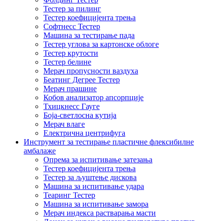
Тестер за пилинг
Тестер коефицијента трења
Софтнесс Тестер
Машина за тестирање пада
Тестер углова за картонске облоге
Тестер крутости
Тестер белине
Мерач пропусности ваздуха
Беатинг Дегрее Тестер
Мерач прашине
Кобов анализатор апсорпције
Тхицкнесс Гауге
Боја-светлосна кутија
Мерач влаге
Електрична центрифуга
Инструмент за тестирање пластичне флексибилне
амбалаже
Опрема за испитивање затезања
Тестер коефицијента трења
Тестер за љуштење дискова
Машина за испитивање удара
Теаринг Тестер
Машина за испитивање замора
Мерач индекса растварања масти