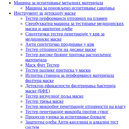
Машина за испитивање металних материјала
Машина за поновљено испитивање савијања
Инструмент за детекцију маске
Тестер перформанси отпорних на пламен
Свеобухватна машина за тестирање медицинских
маски и заштитне одеће
Синтетички тестер пенетрације у крв за
медицинске маске
Анти синтетичко продирање у крв
Тестер отпорности на дисање маске
Тестер високе брзине протока растопљеног
материјала
Маск Фит Тестер
Тестер разлике притиска у маски
Испитна станица за перформансе материјала
филтера маске
Детектор ефикасности филтрирања бактерија
маске (БФЕ)
Тестер визуелног поља маске
Тестер трења маске
Тестер микробне пенетрације отпорности на влагу
Тестер пенетрације микроба против сувог
Процесор узорка за испитивање блокаде
Заштитна одећа Анти-киселина и алкални тест
систем