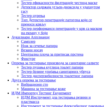
Тестер ефикасности филтрације честица маске
Детектор садржаја угљен-диоксида у удахнутом
гасу
Тестер цурења
Тип Детектор пенетрације патогена који се
преноси крвљу
Тестер перформанси пенетрације у крв са маском
на екрану у боји
Аукилиари Апплианце
Самплер
Нож за сечење папира
Везани носач
Централна плоча за притисак прстена
Фиктуре
Опрема за тестирање производа за санитарне салвете
Тестер пуцања куглица тоалет папира
Тестер брзине упијања санитарних убруса
Тестер дисперзибилности тоалетног папира
Друга опрема за тестирање
Вибрациони сто
Машина за тестирање коже
ИДМ Импортед Тестинг Екуипмент
ИДМ Инструмент дла тестирања резини и
пластмасса
Инструмент за тестирање флексибилног паковања