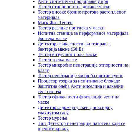
Анти синтетичко продирање у крв
Тестер отпорности на дисање маске
Тестер високе брзине протока растопљеног
материјала
Маск Фит Тестер
Тестер разлике притиска у маски
Испитна станица за перформансе материјала
филтера маске
Детектор ефикасности филтрирања
бактерија маске (БФЕ)
Тестер визуелног поља маске
Тестер трења маске
Тестер микробне пенетрације отпорности на
влагу
Тестер пенетрације микроба против сувог
Процесор узорка за испитивање блокаде
Заштитна одећа Анти-киселина и алкални
тест систем
Тестер ефикасности филтрације честица
маске
Детектор садржаја угљен-диоксида у
удахнутом гасу
Тестер цурења
Тип Детектор пенетрације патогена који се
преноси крвљу