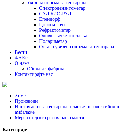
Увезена опрема за тестирање
Спектродензитометар
САД БИО-РАД
Епендорф
Цорона Пен
Рефрактометар
Оловка тачке топљења
Полариметар
Остала увезена опрема за тестирање
Вести
ФАКс
О нама
Обилазак фабрике
Контактирајте нас
Хоме
Производи
Инструмент за тестирање пластичне флексибилне
амбалаже
Мерач индекса растварања масти
Категорије