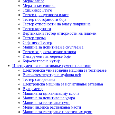
Мерач влаге
Мерачи кисеоника
Тхицкнесс Гауге
Тестер пропусности влаге
Тестер постојаности боја
Тестер отпорности на влагу површине
Тестер крутости
Вертикални тестер отпорности на пламен
Тестер трења
Софтнесс Тестер
Машина за испитивање скупљања
Тестер хидростатичког отпора
Инструмент за мерење боје
Боја-светлосна кутија
Инструмент за испитивање гумене пластике
Електронска универзална машина за тестирање
Високотемпературна муфлна пећ
Тестер сагоревања
Електронска машина за испитивање затезања
Вулцаметер
Машина за вулканизацију плоча
Машина за испитивање удара
Машина за тестирање гуме
Мерач индекса растварања масти
Машина за тестирање пластичних цеви