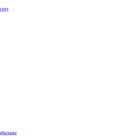
сију
амбалаже