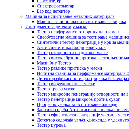
Глосс Метер
Спектрофотометар
Бар код детектор
Машина за испитивање металних материјала
Машина за поновљено испитивање савијања
Инструмент за детекцију маске
Тестер перформанси отпорних на пламен
Свеобухватна машина за тестирање медицинск
Синтетички тестер пенетрације у крв за меди
Анти синтетичко продирање у крв
Тестер отпорности на дисање маске
Тестер високе брзине протока растопљеног ма
Маск Фит Тестер
Тестер разлике притиска у маски
Испитна станица за перформансе материјала 
Детектор ефикасности филтрирања бактерија 
Тестер визуелног поља маске
Тестер трења маске
Тестер микробне пенетрације отпорности на в
Тестер пенетрације микроба против сувог
Процесор узорка за испитивање блокаде
Заштитна одећа Анти-киселина и алкални тес
Тестер ефикасности филтрације честица маске
Детектор садржаја угљен-диоксида у удахнуто
Тестер цурења