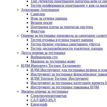
Тип Детектор пенетрације патогена који се п
Тестер перформанси пенетрације у крв са маск
Аукилиари Апплианце
Самплер
Нож за сечење папира
Везани носач
Централна плоча за притисак прстена
Фиктуре
Опрема за тестирање производа за санитарне салвет
Тестер пуцања куглица тоалет папира
Тестер брзине упијања санитарних убруса
Тестер дисперзибилности тоалетног папира
Друга опрема за тестирање
Вибрациони сто
Машина за тестирање коже
ИДМ Импортед Тестинг Екуипмент
ИДМ Инструмент дла тестирања резини и пла
Инструмент за тестирање флексибилног пак
ИДМ Тектиле Тестинг Инструмент
Инструмент за тестирање категорије кревета
Инструмент за тестирање паковања ИДМ
Увезена опрема за тестирање
Спектродензитометар
САД БИО-РАД
Епендорф