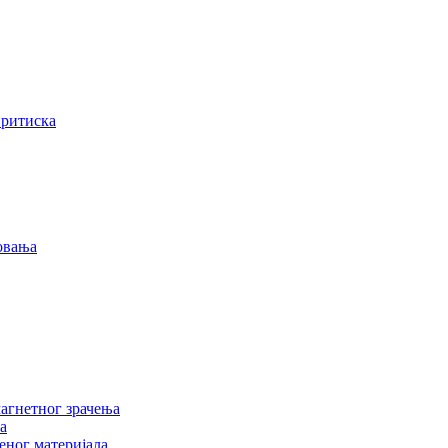
притиска
овања
агнетног зрачења
а
еног материјала