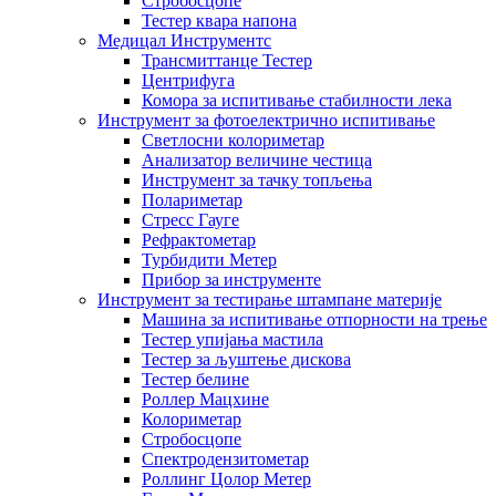
Стробосцопе
Тестер квара напона
Медицал Инструментс
Трансмиттанце Тестер
Центрифуга
Комора за испитивање стабилности лека
Инструмент за фотоелектрично испитивање
Светлосни колориметар
Анализатор величине честица
Инструмент за тачку топљења
Полариметар
Стресс Гауге
Рефрактометар
Турбидити Метер
Прибор за инструменте
Инструмент за тестирање штампане материје
Машина за испитивање отпорности на трење
Тестер упијања мастила
Тестер за љуштење дискова
Тестер белине
Роллер Мацхине
Колориметар
Стробосцопе
Спектродензитометар
Роллинг Цолор Метер