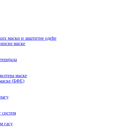
их маски и заштитне одеће
цинске маске
теријала
филтера маске
маске (БФЕ)
лагу
т систем
м гасу