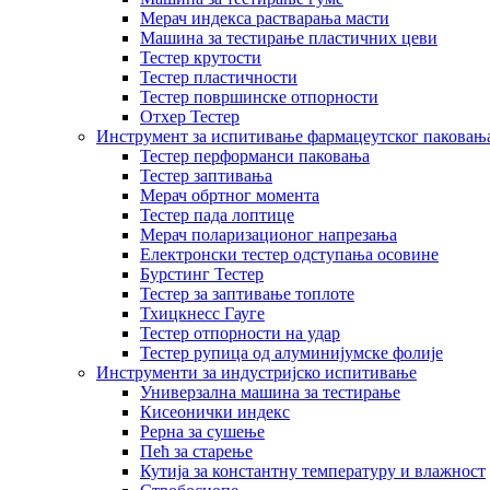
Мерач индекса растварања масти
Машина за тестирање пластичних цеви
Тестер крутости
Тестер пластичности
Тестер површинске отпорности
Отхер Тестер
Инструмент за испитивање фармацеутског паковањ
Тестер перформанси паковања
Тестер заптивања
Мерач обртног момента
Тестер пада лоптице
Мерач поларизационог напрезања
Електронски тестер одступања осовине
Бурстинг Тестер
Тестер за заптивање топлоте
Тхицкнесс Гауге
Тестер отпорности на удар
Тестер рупица од алуминијумске фолије
Инструменти за индустријско испитивање
Универзална машина за тестирање
Кисеонички индекс
Рерна за сушење
Пећ за старење
Кутија за константну температуру и влажност