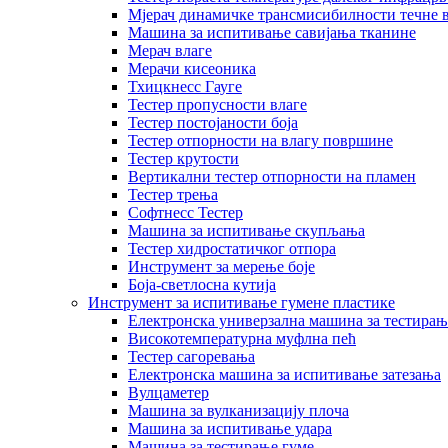
Мјерач динамичке трансмисибилности течне 
Машина за испитивање савијања тканине
Мерач влаге
Мерачи кисеоника
Тхицкнесс Гауге
Тестер пропусности влаге
Тестер постојаности боја
Тестер отпорности на влагу површине
Тестер крутости
Вертикални тестер отпорности на пламен
Тестер трења
Софтнесс Тестер
Машина за испитивање скупљања
Тестер хидростатичког отпора
Инструмент за мерење боје
Боја-светлосна кутија
Инструмент за испитивање гумене пластике
Електронска универзална машина за тестирањ
Високотемпературна муфлна пећ
Тестер сагоревања
Електронска машина за испитивање затезања
Вулцаметер
Машина за вулканизацију плоча
Машина за испитивање удара
Машина за тестирање гуме