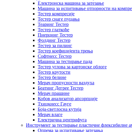
Електронска машина за затезање
Машина за испитивање отпорности на компре
Тестер компресије
Тестер снаге пуцања
Теаринг Тестер
Тестер глаткоће
Пиерцинг Тестер
Фолдинг Тестер
Тестер за пилинг
Тестер коефицијента трења
Софтнесс Тестер
Машина за тестирање пада
Тестер углова за картонске облоге
Тестер крутости
Тестер белине
Мерач пропусности ваздуха
Беатинг Дегрее Тестер
Мерач прашине
Кобов анализатор апсорпције
Тхицкнесс Гауге
Боја-светлосна кутија
Мерач влаге
Електрична центрифуга
Инструмент за тестирање пластичне флексибилне 
Опрема за испитивање затезања