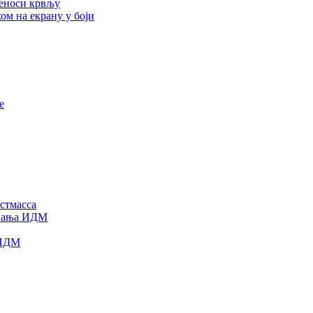
реноси крвљу
ом на екрану у боји
е
стмасса
овања ИДМ
 ИДМ