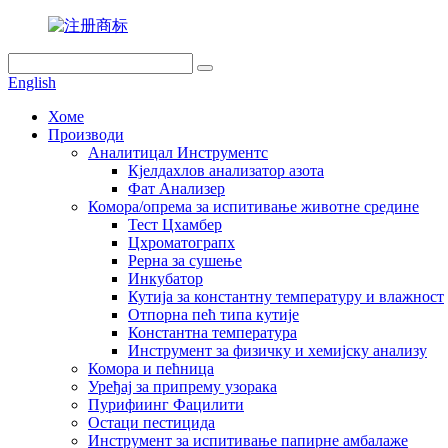
English
Хоме
Производи
Аналитицал Инструментс
Кјелдахлов анализатор азота
Фат Анализер
Комора/опрема за испитивање животне средине
Тест Цхамбер
Цхроматограпх
Рерна за сушење
Инкубатор
Кутија за константну температуру и влажност
Отпорна пећ типа кутије
Константна температура
Инструмент за физичку и хемијску анализу
Комора и пећница
Уређај за припрему узорака
Пурифиинг Фацилити
Остаци пестицида
Инструмент за испитивање папирне амбалаже