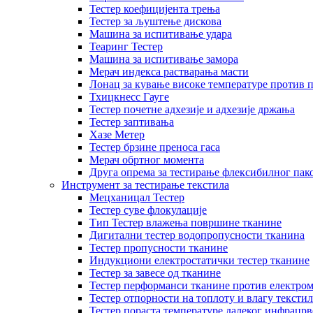
Тестер коефицијента трења
Тестер за љуштење дискова
Машина за испитивање удара
Теаринг Тестер
Машина за испитивање замора
Мерач индекса растварања масти
Лонац за кување високе температуре против 
Тхицкнесс Гауге
Тестер почетне адхезије и адхезије држања
Тестер заптивања
Хазе Метер
Тестер брзине преноса гаса
Мерач обртног момента
Друга опрема за тестирање флексибилног пак
Инструмент за тестирање текстила
Мецханицал Тестер
Тестер суве флокулације
Тип Тестер влажења површине тканине
Дигитални тестер водопропусности тканина
Тестер пропусности тканине
Индукциони електростатички тестер тканине
Тестер за завесе од тканине
Тестер перформанси тканине против електром
Тестер отпорности на топлоту и влагу текстил
Тестер пораста температуре далеког инфрацрв