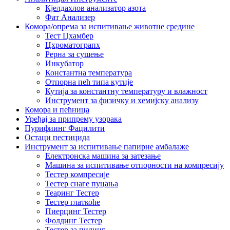
Кјелдахлов анализатор азота
Фат Анализер
Комора/опрема за испитивање животне средине
Тест Цхамбер
Цхроматограпх
Рерна за сушење
Инкубатор
Константна температура
Отпорна пећ типа кутије
Кутија за константну температуру и влажност
Инструмент за физичку и хемијску анализу
Комора и пећница
Уређај за припрему узорака
Пурифиинг Фацилити
Остаци пестицида
Инструмент за испитивање папирне амбалаже
Електронска машина за затезање
Машина за испитивање отпорности на компресију
Тестер компресије
Тестер снаге пуцања
Теаринг Тестер
Тестер глаткоће
Пиерцинг Тестер
Фолдинг Тестер
Тестер за пилинг