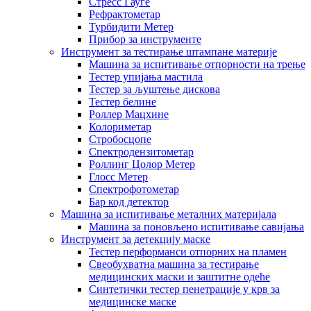
Стресс Гауге
Рефрактометар
Турбидити Метер
Прибор за инструменте
Инструмент за тестирање штампане материје
Машина за испитивање отпорности на трење
Тестер упијања мастила
Тестер за љуштење дискова
Тестер белине
Роллер Мацхине
Колориметар
Стробосцопе
Спектродензитометар
Роллинг Цолор Метер
Глосс Метер
Спектрофотометар
Бар код детектор
Машина за испитивање металних материјала
Машина за поновљено испитивање савијања
Инструмент за детекцију маске
Тестер перформанси отпорних на пламен
Свеобухватна машина за тестирање
медицинских маски и заштитне одеће
Синтетички тестер пенетрације у крв за
медицинске маске