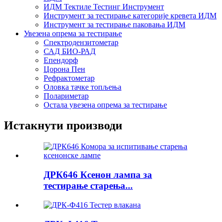
ИДМ Тектиле Тестинг Инструмент
Инструмент за тестирање категорије кревета ИДМ
Инструмент за тестирање паковања ИДМ
Увезена опрема за тестирање
Спектродензитометар
САД БИО-РАД
Епендорф
Цорона Пен
Рефрактометар
Оловка тачке топљења
Полариметар
Остала увезена опрема за тестирање
Истакнути производи
ДРК646 Ксенон лампа за
тестирање старења...