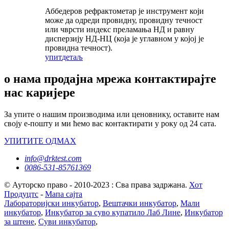
Аббедеров рефрактометар је инструмент који
може да одреди провидну, провидну течност
или чврсти индекс преламања НД и равну
дисперзију НД-НЦ (која је углавном у којој је
провидна течност).
упит
детаљ
о нама продајна мрежа контактирајте
нас каријере
За упите о нашим производима или ценовнику, оставите нам
своју е-пошту и ми ћемо вас контактирати у року од 24 сата.
УПИТИТЕ ОДМАХ
info@drktest.com
0086-531-85761369
© Ауторско право - 2010-2023 : Сва права задржана.
Хот
Продуцтс
-
Мапа сајта
Лабораторијски инкубатор
,
Вештачки инкубатор
,
Мали
инкубатор
,
Инкубатор за суво купатило Лаб Лине
,
Инкубатор
за штене
,
Суви инкубатор
,