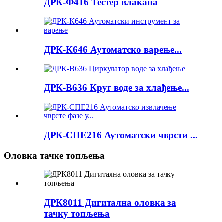
ДРК-Ф416 Тестер влакана
ДРК-К646 Аутоматско варење...
ДРК-В636 Круг воде за хлађење...
ДРК-СПЕ216 Аутоматски чврсти ...
Оловка тачке топљења
ДРК8011 Дигитална оловка за
тачку топљења