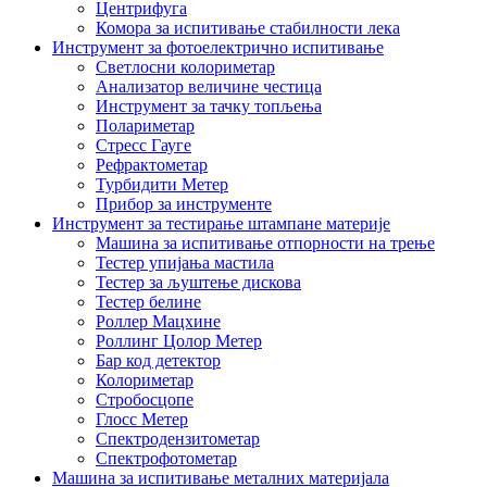
Центрифуга
Комора за испитивање стабилности лека
Инструмент за фотоелектрично испитивање
Светлосни колориметар
Анализатор величине честица
Инструмент за тачку топљења
Полариметар
Стресс Гауге
Рефрактометар
Турбидити Метер
Прибор за инструменте
Инструмент за тестирање штампане материје
Машина за испитивање отпорности на трење
Тестер упијања мастила
Тестер за љуштење дискова
Тестер белине
Роллер Мацхине
Роллинг Цолор Метер
Бар код детектор
Колориметар
Стробосцопе
Глосс Метер
Спектродензитометар
Спектрофотометар
Машина за испитивање металних материјала