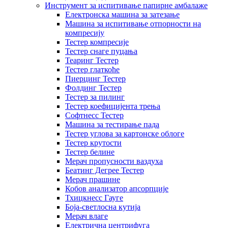
Инструмент за испитивање папирне амбалаже
Електронска машина за затезање
Машина за испитивање отпорности на
компресију
Тестер компресије
Тестер снаге пуцања
Теаринг Тестер
Тестер глаткоће
Пиерцинг Тестер
Фолдинг Тестер
Тестер за пилинг
Тестер коефицијента трења
Софтнесс Тестер
Машина за тестирање пада
Тестер углова за картонске облоге
Тестер крутости
Тестер белине
Мерач пропусности ваздуха
Беатинг Дегрее Тестер
Мерач прашине
Кобов анализатор апсорпције
Тхицкнесс Гауге
Боја-светлосна кутија
Мерач влаге
Електрична центрифуга