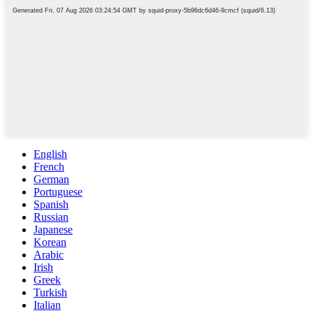
English
French
German
Portuguese
Spanish
Russian
Japanese
Korean
Arabic
Irish
Greek
Turkish
Italian