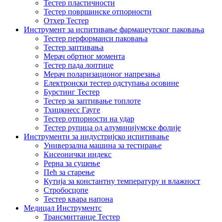
Тестер пластичности
Тестер површинске отпорности
Отхер Тестер
Инструмент за испитивање фармацеутског паковања
Тестер перформанси паковања
Тестер заптивања
Мерач обртног момента
Тестер пада лоптице
Мерач поларизационог напрезања
Електронски тестер одступања осовине
Бурстинг Тестер
Тестер за заптивање топлоте
Тхицкнесс Гауге
Тестер отпорности на удар
Тестер рупица од алуминијумске фолије
Инструменти за индустријско испитивање
Универзална машина за тестирање
Кисеонички индекс
Рерна за сушење
Пећ за старење
Кутија за константну температуру и влажност
Стробосцопе
Тестер квара напона
Медицал Инструментс
Трансмиттанце Тестер