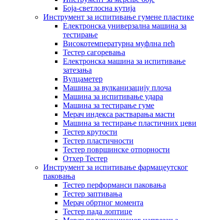
Боја-светлосна кутија
Инструмент за испитивање гумене пластике
Електронска универзална машина за
тестирање
Високотемпературна муфлна пећ
Тестер сагоревања
Електронска машина за испитивање
затезања
Вулцаметер
Машина за вулканизацију плоча
Машина за испитивање удара
Машина за тестирање гуме
Мерач индекса растварања масти
Машина за тестирање пластичних цеви
Тестер крутости
Тестер пластичности
Тестер површинске отпорности
Отхер Тестер
Инструмент за испитивање фармацеутског
паковања
Тестер перформанси паковања
Тестер заптивања
Мерач обртног момента
Тестер пада лоптице