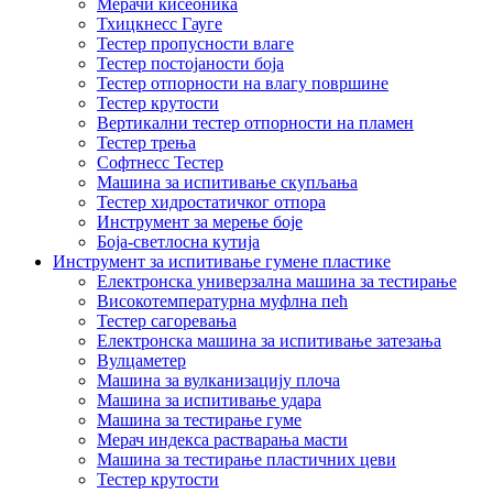
Мерачи кисеоника
Тхицкнесс Гауге
Тестер пропусности влаге
Тестер постојаности боја
Тестер отпорности на влагу површине
Тестер крутости
Вертикални тестер отпорности на пламен
Тестер трења
Софтнесс Тестер
Машина за испитивање скупљања
Тестер хидростатичког отпора
Инструмент за мерење боје
Боја-светлосна кутија
Инструмент за испитивање гумене пластике
Електронска универзална машина за тестирање
Високотемпературна муфлна пећ
Тестер сагоревања
Електронска машина за испитивање затезања
Вулцаметер
Машина за вулканизацију плоча
Машина за испитивање удара
Машина за тестирање гуме
Мерач индекса растварања масти
Машина за тестирање пластичних цеви
Тестер крутости