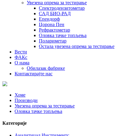
Увезена опрема за тестирање
Спектродензитометар
САД БИО-РАД
Епендорф
Цорона Пен
Рефрактометар
Оловка тачке топљења
Полариметар
Остала увезена опрема за тестирање
Вести
ФАКс
О нама
Обилазак фабрике
Контактирајте нас
Хоме
Производи
Увезена опрема за тестирање
Оловка тачке топљења
Категорије
Аналитицал Инструментс