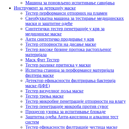
Машина за поновљено испитивање савијања
Инструмент за детекцију маске
Тестер перформанси отпорних на пламен
Свеобухватна машина за тестирање медицинских
маски и заштитне одеће
Синтетички тестер пенетрације у крв за
медицинске маске
Анти синтетичко продирање у крв
Тестер отпорности на дисање маске
Тестер високе брзине протока растопљеног
материјала
Маск Фит Тестер
Тестер разлике притиска у маски
Испитна станица за перформансе материјала
филтера маске
Детектор ефикасности филтрирања бактерија
маске (БФЕ)
Тестер визуелног поља маске
Тестер трења маске
Тестер микробне пенетрације отпорности на влагу
Тестер пенетрације микроба против сувог
Процесор узорка за испитивање блокаде
Заштитна одећа Анти-киселина и алкални тест
систем
Тестер ефикасности филтрације честица маске