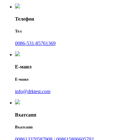
Телефон
Тел
0086-531-85761369
Е-маил
Е-маил
info@drktest.com
Вхатсапп
Вхатсапп
008613370587908 / 008615806605792