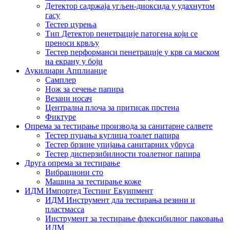
Детектор садржаја угљен-диоксида у удахнутом
гасу
Тестер цурења
Тип Детектор пенетрације патогена који се
преноси крвљу
Тестер перформанси пенетрације у крв са маском
на екрану у боји
Аукилиари Апплианце
Самплер
Нож за сечење папира
Везани носач
Централна плоча за притисак прстена
Фиктуре
Опрема за тестирање производа за санитарне салвете
Тестер пуцања куглица тоалет папира
Тестер брзине упијања санитарних убруса
Тестер дисперзибилности тоалетног папира
Друга опрема за тестирање
Вибрациони сто
Машина за тестирање коже
ИДМ Импортед Тестинг Екуипмент
ИДМ Инструмент дла тестирања резини и
пластмасса
Инструмент за тестирање флексибилног паковања
ИДМ