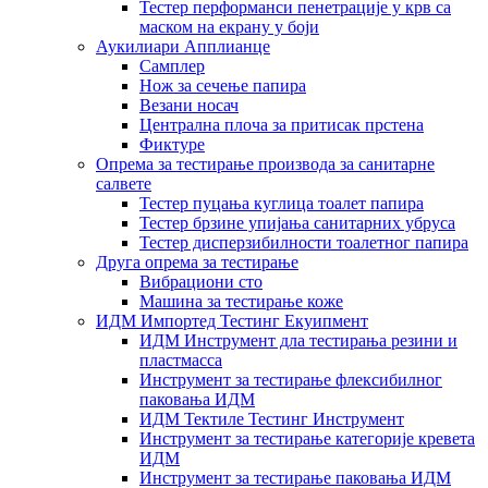
Тестер перформанси пенетрације у крв са
маском на екрану у боји
Аукилиари Апплианце
Самплер
Нож за сечење папира
Везани носач
Централна плоча за притисак прстена
Фиктуре
Опрема за тестирање производа за санитарне
салвете
Тестер пуцања куглица тоалет папира
Тестер брзине упијања санитарних убруса
Тестер дисперзибилности тоалетног папира
Друга опрема за тестирање
Вибрациони сто
Машина за тестирање коже
ИДМ Импортед Тестинг Екуипмент
ИДМ Инструмент дла тестирања резини и
пластмасса
Инструмент за тестирање флексибилног
паковања ИДМ
ИДМ Тектиле Тестинг Инструмент
Инструмент за тестирање категорије кревета
ИДМ
Инструмент за тестирање паковања ИДМ