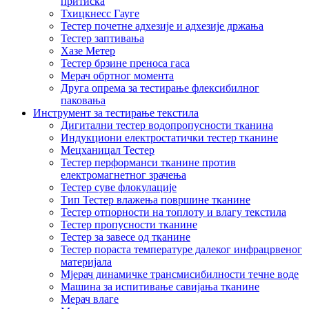
притиска
Тхицкнесс Гауге
Тестер почетне адхезије и адхезије држања
Тестер заптивања
Хазе Метер
Тестер брзине преноса гаса
Мерач обртног момента
Друга опрема за тестирање флексибилног
паковања
Инструмент за тестирање текстила
Дигитални тестер водопропусности тканина
Индукциони електростатички тестер тканине
Мецханицал Тестер
Тестер перформанси тканине против
електромагнетног зрачења
Тестер суве флокулације
Тип Тестер влажења површине тканине
Тестер отпорности на топлоту и влагу текстила
Тестер пропусности тканине
Тестер за завесе од тканине
Тестер пораста температуре далеког инфрацрвеног
материјала
Мјерач динамичке трансмисибилности течне воде
Машина за испитивање савијања тканине
Мерач влаге