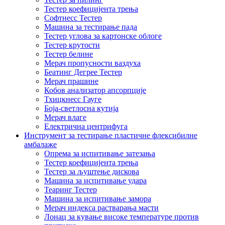
Тестер коефицијента трења
Софтнесс Тестер
Машина за тестирање пада
Тестер углова за картонске облоге
Тестер крутости
Тестер белине
Мерач пропусности ваздуха
Беатинг Дегрее Тестер
Мерач прашине
Кобов анализатор апсорпције
Тхицкнесс Гауге
Боја-светлосна кутија
Мерач влаге
Електрична центрифуга
Инструмент за тестирање пластичне флексибилне
амбалаже
Опрема за испитивање затезања
Тестер коефицијента трења
Тестер за љуштење дискова
Машина за испитивање удара
Теаринг Тестер
Машина за испитивање замора
Мерач индекса растварања масти
Лонац за кување високе температуре против