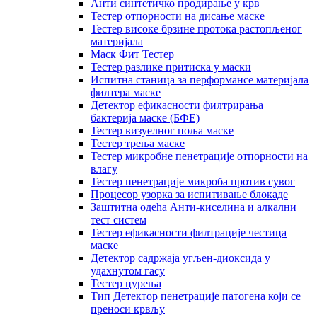
Анти синтетичко продирање у крв
Тестер отпорности на дисање маске
Тестер високе брзине протока растопљеног
материјала
Маск Фит Тестер
Тестер разлике притиска у маски
Испитна станица за перформансе материјала
филтера маске
Детектор ефикасности филтрирања
бактерија маске (БФЕ)
Тестер визуелног поља маске
Тестер трења маске
Тестер микробне пенетрације отпорности на
влагу
Тестер пенетрације микроба против сувог
Процесор узорка за испитивање блокаде
Заштитна одећа Анти-киселина и алкални
тест систем
Тестер ефикасности филтрације честица
маске
Детектор садржаја угљен-диоксида у
удахнутом гасу
Тестер цурења
Тип Детектор пенетрације патогена који се
преноси крвљу