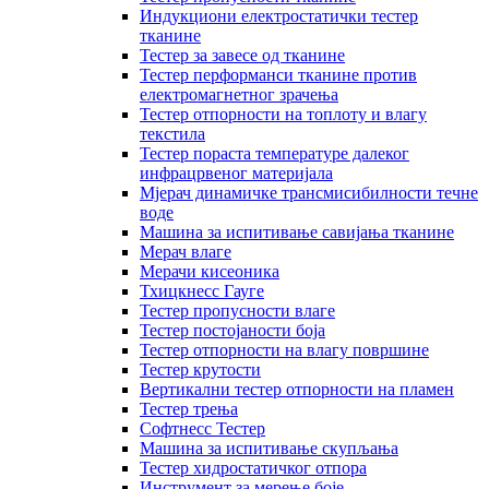
Индукциони електростатички тестер
тканине
Тестер за завесе од тканине
Тестер перформанси тканине против
електромагнетног зрачења
Тестер отпорности на топлоту и влагу
текстила
Тестер пораста температуре далеког
инфрацрвеног материјала
Мјерач динамичке трансмисибилности течне
воде
Машина за испитивање савијања тканине
Мерач влаге
Мерачи кисеоника
Тхицкнесс Гауге
Тестер пропусности влаге
Тестер постојаности боја
Тестер отпорности на влагу површине
Тестер крутости
Вертикални тестер отпорности на пламен
Тестер трења
Софтнесс Тестер
Машина за испитивање скупљања
Тестер хидростатичког отпора
Инструмент за мерење боје