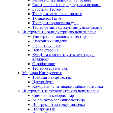
Мерач поларизационог напрезања
Електронски тестер одступања осовине
Бурстинг Тестер
Тестер за заптивање топлоте
Тхицкнесс Гауге
Тестер отпорности на удар
Тестер рупица од алуминијумске фолије
Инструменти за индустријско испитивање
Универзална машина за тестирање
Кисеонички индекс
Рерна за сушење
Пећ за старење
Кутија за константну температуру и
влажност
Стробосцопе
Тестер квара напона
Медицал Инструментс
Трансмиттанце Тестер
Центрифуга
Комора за испитивање стабилности лека
Инструмент за фотоелектрично испитивање
Светлосни колориметар
Анализатор величине честица
Инструмент за тачку топљења
Полариметар