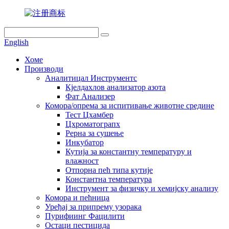
English
Хоме
Производи
Аналитицал Инструментс
Кјелдахлов анализатор азота
Фат Анализер
Комора/опрема за испитивање животне средине
Тест Цхамбер
Цхроматограпх
Рерна за сушење
Инкубатор
Кутија за константну температуру и
влажност
Отпорна пећ типа кутије
Константна температура
Инструмент за физичку и хемијску анализу
Комора и пећница
Уређај за припрему узорака
Пурифиинг Фацилити
Остаци пестицида