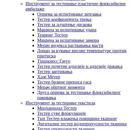
Инструмент за тестирање пластичне флексибилне
амбалаже
Опрема за испитивање затезања
Тестер коефицијента трења
Тестер за љуштење дискова
Машина за испитивање удара
Теаринг Тестер
Машина за испитивање замора
Мерач индекса растварања масти
Лонац за кување високе температуре против
притиска
Тхицкнесс Гауге
Тестер почетне адхезије и адхезије држања
Тестер заптивања
Хазе Метер
Тестер брзине преноса гаса
Мерач обртног момента
Друга опрема за тестирање флексибилног
паковања
Инструмент за тестирање текстила
Мецханицал Тестер
Тестер суве флокулације
Тип Тестер влажења површине тканине
Дигитални тестер водопропусности тканина
Тестер пропусности тканине