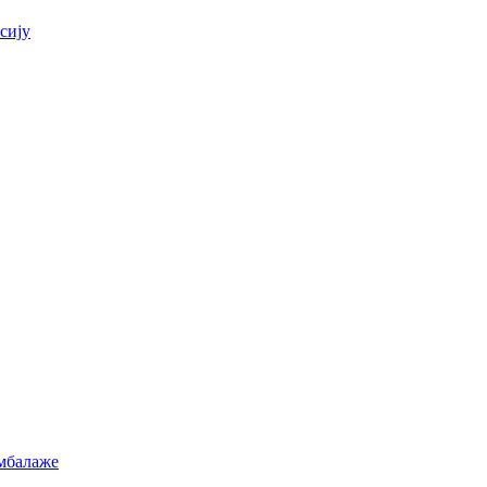
сију
амбалаже