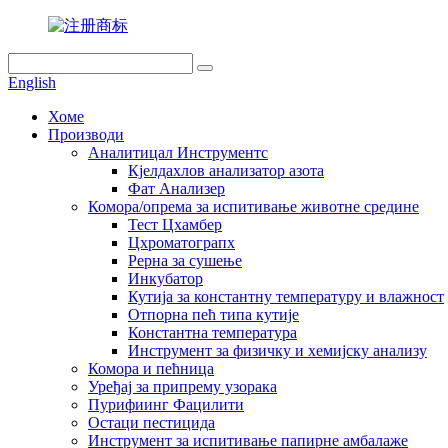
English
Хоме
Производи
Аналитицал Инструментс
Кјелдахлов анализатор азота
Фат Анализер
Комора/опрема за испитивање животне средине
Тест Цхамбер
Цхроматограпх
Рерна за сушење
Инкубатор
Кутија за константну температуру и влажност
Отпорна пећ типа кутије
Константна температура
Инструмент за физичку и хемијску анализу
Комора и пећница
Уређај за припрему узорака
Пурифиинг Фацилити
Остаци пестицида
Инструмент за испитивање папирне амбалаже