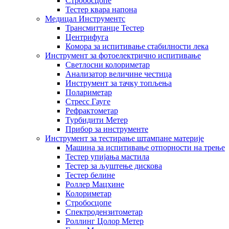
Стробосцопе
Тестер квара напона
Медицал Инструментс
Трансмиттанце Тестер
Центрифуга
Комора за испитивање стабилности лека
Инструмент за фотоелектрично испитивање
Светлосни колориметар
Анализатор величине честица
Инструмент за тачку топљења
Полариметар
Стресс Гауге
Рефрактометар
Турбидити Метер
Прибор за инструменте
Инструмент за тестирање штампане материје
Машина за испитивање отпорности на трење
Тестер упијања мастила
Тестер за љуштење дискова
Тестер белине
Роллер Мацхине
Колориметар
Стробосцопе
Спектродензитометар
Роллинг Цолор Метер