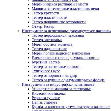
Мерач индекса растварања масти
Машина за тестирање пластичних цеви
Тестер крутости
Тестер пластичности
Тестер површинске отпорности
Отхер Тестер
Инструмент за испитивање фармацеутског паковањ
Тестер перформанси паковања
Тестер заптивања
Мерач обртног момента
Тестер пада лоптице
Мерач поларизационог напрезања
Електронски тестер одступања осовине
Бурстинг Тестер
Тестер за заптивање топлоте
Тхицкнесс Гауге
Тестер отпорности на удар
Тестер за рупице од алуминијумске фолије
Инструменти за индустријско испитивање
Универзална машина за тестирање
Кисеонички индекс
Рерна за сушење
Пећ за старење
Кутија за константну температуру и влажност