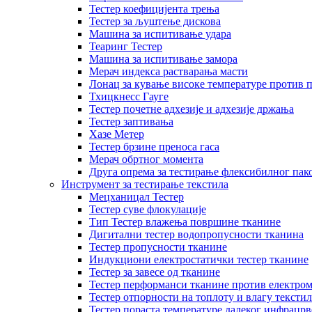
Тестер коефицијента трења
Тестер за љуштење дискова
Машина за испитивање удара
Теаринг Тестер
Машина за испитивање замора
Мерач индекса растварања масти
Лонац за кување високе температуре против 
Тхицкнесс Гауге
Тестер почетне адхезије и адхезије држања
Тестер заптивања
Хазе Метер
Тестер брзине преноса гаса
Мерач обртног момента
Друга опрема за тестирање флексибилног пак
Инструмент за тестирање текстила
Мецханицал Тестер
Тестер суве флокулације
Тип Тестер влажења површине тканине
Дигитални тестер водопропусности тканина
Тестер пропусности тканине
Индукциони електростатички тестер тканине
Тестер за завесе од тканине
Тестер перформанси тканине против електром
Тестер отпорности на топлоту и влагу текстил
Тестер пораста температуре далеког инфрацрв