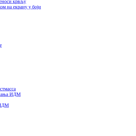
реноси крвљу
ом на екрану у боји
е
стмасса
овања ИДМ
 ИДМ