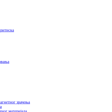
притиска
овања
агнетног зрачења
а
еног материјала