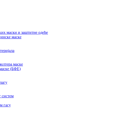
их маски и заштитне одеће
цинске маске
теријала
филтера маске
маске (БФЕ)
лагу
т систем
м гасу