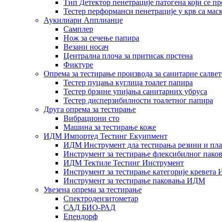
Тип Детектор пенетрације патогена који се п
Тестер перформанси пенетрације у крв са маск
Аукилиари Апплианце
Самплер
Нож за сечење папира
Везани носач
Централна плоча за притисак прстена
Фиктуре
Опрема за тестирање производа за санитарне салвет
Тестер пуцања куглица тоалет папира
Тестер брзине упијања санитарних убруса
Тестер дисперзибилности тоалетног папира
Друга опрема за тестирање
Вибрациони сто
Машина за тестирање коже
ИДМ Импортед Тестинг Екуипмент
ИДМ Инструмент дла тестирања резини и пла
Инструмент за тестирање флексибилног пак
ИДМ Тектиле Тестинг Инструмент
Инструмент за тестирање категорије кревета
Инструмент за тестирање паковања ИДМ
Увезена опрема за тестирање
Спектродензитометар
САД БИО-РАД
Епендорф