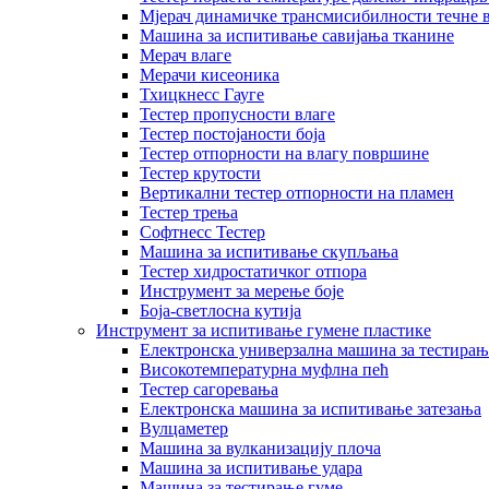
Мјерач динамичке трансмисибилности течне 
Машина за испитивање савијања тканине
Мерач влаге
Мерачи кисеоника
Тхицкнесс Гауге
Тестер пропусности влаге
Тестер постојаности боја
Тестер отпорности на влагу површине
Тестер крутости
Вертикални тестер отпорности на пламен
Тестер трења
Софтнесс Тестер
Машина за испитивање скупљања
Тестер хидростатичког отпора
Инструмент за мерење боје
Боја-светлосна кутија
Инструмент за испитивање гумене пластике
Електронска универзална машина за тестирањ
Високотемпературна муфлна пећ
Тестер сагоревања
Електронска машина за испитивање затезања
Вулцаметер
Машина за вулканизацију плоча
Машина за испитивање удара
Машина за тестирање гуме