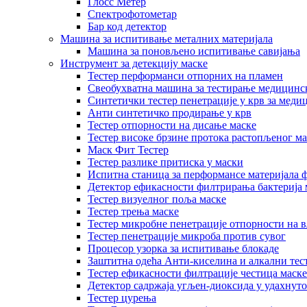
Глосс Метер
Спектрофотометар
Бар код детектор
Машина за испитивање металних материјала
Машина за поновљено испитивање савијања
Инструмент за детекцију маске
Тестер перформанси отпорних на пламен
Свеобухватна машина за тестирање медицинск
Синтетички тестер пенетрације у крв за меди
Анти синтетичко продирање у крв
Тестер отпорности на дисање маске
Тестер високе брзине протока растопљеног ма
Маск Фит Тестер
Тестер разлике притиска у маски
Испитна станица за перформансе материјала 
Детектор ефикасности филтрирања бактерија 
Тестер визуелног поља маске
Тестер трења маске
Тестер микробне пенетрације отпорности на в
Тестер пенетрације микроба против сувог
Процесор узорка за испитивање блокаде
Заштитна одећа Анти-киселина и алкални тес
Тестер ефикасности филтрације честица маске
Детектор садржаја угљен-диоксида у удахнуто
Тестер цурења