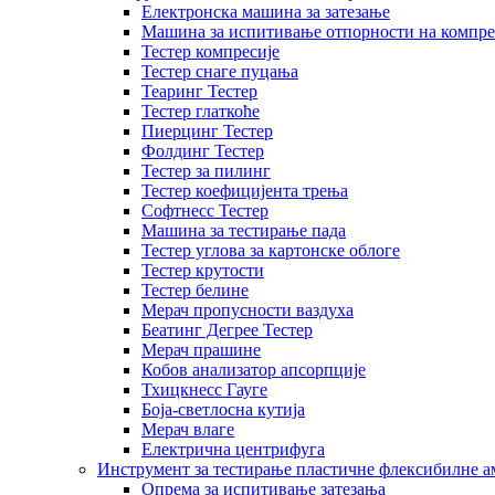
Електронска машина за затезање
Машина за испитивање отпорности на компре
Тестер компресије
Тестер снаге пуцања
Теаринг Тестер
Тестер глаткоће
Пиерцинг Тестер
Фолдинг Тестер
Тестер за пилинг
Тестер коефицијента трења
Софтнесс Тестер
Машина за тестирање пада
Тестер углова за картонске облоге
Тестер крутости
Тестер белине
Мерач пропусности ваздуха
Беатинг Дегрее Тестер
Мерач прашине
Кобов анализатор апсорпције
Тхицкнесс Гауге
Боја-светлосна кутија
Мерач влаге
Електрична центрифуга
Инструмент за тестирање пластичне флексибилне 
Опрема за испитивање затезања