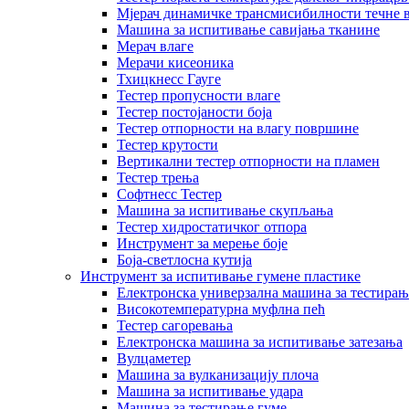
Мјерач динамичке трансмисибилности течне 
Машина за испитивање савијања тканине
Мерач влаге
Мерачи кисеоника
Тхицкнесс Гауге
Тестер пропусности влаге
Тестер постојаности боја
Тестер отпорности на влагу површине
Тестер крутости
Вертикални тестер отпорности на пламен
Тестер трења
Софтнесс Тестер
Машина за испитивање скупљања
Тестер хидростатичког отпора
Инструмент за мерење боје
Боја-светлосна кутија
Инструмент за испитивање гумене пластике
Електронска универзална машина за тестирањ
Високотемпературна муфлна пећ
Тестер сагоревања
Електронска машина за испитивање затезања
Вулцаметер
Машина за вулканизацију плоча
Машина за испитивање удара
Машина за тестирање гуме