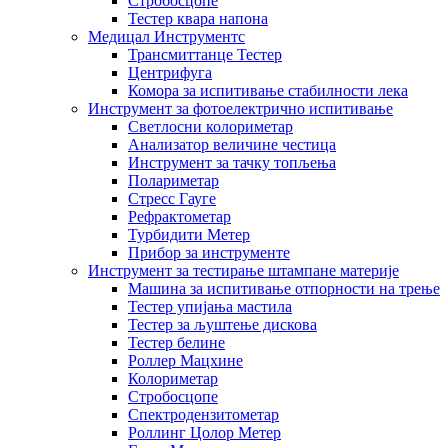
Стробосцопе
Тестер квара напона
Медицал Инструментс
Трансмиттанце Тестер
Центрифуга
Комора за испитивање стабилности лека
Инструмент за фотоелектрично испитивање
Светлосни колориметар
Анализатор величине честица
Инструмент за тачку топљења
Полариметар
Стресс Гауге
Рефрактометар
Турбидити Метер
Прибор за инструменте
Инструмент за тестирање штампане материје
Машина за испитивање отпорности на трење
Тестер упијања мастила
Тестер за љуштење дискова
Тестер белине
Роллер Мацхине
Колориметар
Стробосцопе
Спектродензитометар
Роллинг Цолор Метер