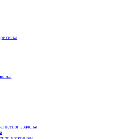
притиска
овања
агнетног зрачења
а
еног материјала