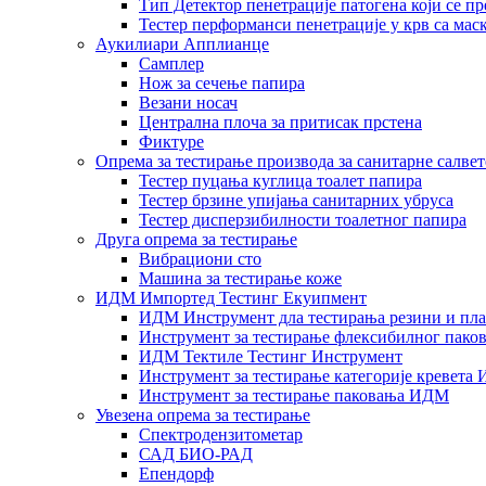
Тип Детектор пенетрације патогена који се п
Тестер перформанси пенетрације у крв са маск
Аукилиари Апплианце
Самплер
Нож за сечење папира
Везани носач
Централна плоча за притисак прстена
Фиктуре
Опрема за тестирање производа за санитарне салвет
Тестер пуцања куглица тоалет папира
Тестер брзине упијања санитарних убруса
Тестер дисперзибилности тоалетног папира
Друга опрема за тестирање
Вибрациони сто
Машина за тестирање коже
ИДМ Импортед Тестинг Екуипмент
ИДМ Инструмент дла тестирања резини и пла
Инструмент за тестирање флексибилног пак
ИДМ Тектиле Тестинг Инструмент
Инструмент за тестирање категорије кревета
Инструмент за тестирање паковања ИДМ
Увезена опрема за тестирање
Спектродензитометар
САД БИО-РАД
Епендорф