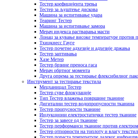
Тестер коефицијента трења
Тестер за љуштење дискова
Машина за испитивање удара
Теаринг Тестер
Машина за испитивање замора
Мерач индекса растварања масти
Лонац за кување високе температуре против 
Тхицкнесс Гауге
Тестер почетне адхезије и адхезије држања
Тестер заптивања
Хазе Метер
Тестер брзине преноса гаса
Мерач обртног момента
Друга опрема за тестирање флексибилног пак
Инструмент за тестирање текстила
Мецханицал Тестер
Тестер суве флокулације
Тип Тестер влажења површине тканине
Дигитални тестер водопропусности тканина
Тестер пропусности тканине
Индукциони електростатички тестер тканине
Тестер за завесе од тканине
Тестер перформанси тканине против електром
Тестер отпорности на топлоту и влагу текстил
Тестер пораста температуре далеког инфрацрв