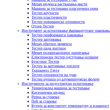
Мерач индекса растварања масти
Машина за тестирање пластичних цеви
Тестер крутости
Тестер пластичности
Тестер површинске отпорности
Отхер Тестер
Инструмент за испитивање фармацеутског паковањ
Тестер перформанси паковања
Тестер заптивања
Мерач обртног момента
Тестер пада лоптице
Мерач поларизационог напрезања
Електронски тестер одступања осовине
Бурстинг Тестер
Тестер за заптивање топлоте
Тхицкнесс Гауге
Тестер отпорности на удар
Тестер рупица од алуминијумске фолије
Инструменти за индустријско испитивање
Универзална машина за тестирање
Кисеонички индекс
Рерна за сушење
Пећ за старење
Кутија за константну температуру и влажност