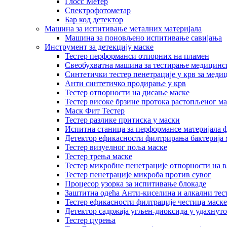
Глосс Метер
Спектрофотометар
Бар код детектор
Машина за испитивање металних материјала
Машина за поновљено испитивање савијања
Инструмент за детекцију маске
Тестер перформанси отпорних на пламен
Свеобухватна машина за тестирање медицинск
Синтетички тестер пенетрације у крв за меди
Анти синтетичко продирање у крв
Тестер отпорности на дисање маске
Тестер високе брзине протока растопљеног ма
Маск Фит Тестер
Тестер разлике притиска у маски
Испитна станица за перформансе материјала 
Детектор ефикасности филтрирања бактерија 
Тестер визуелног поља маске
Тестер трења маске
Тестер микробне пенетрације отпорности на в
Тестер пенетрације микроба против сувог
Процесор узорка за испитивање блокаде
Заштитна одећа Анти-киселина и алкални тес
Тестер ефикасности филтрације честица маске
Детектор садржаја угљен-диоксида у удахнуто
Тестер цурења