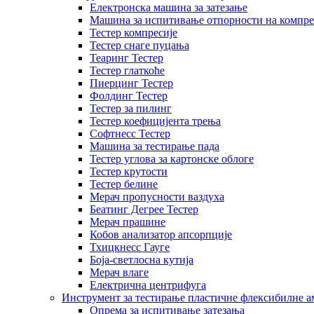
Електронска машина за затезање
Машина за испитивање отпорности на компре
Тестер компресије
Тестер снаге пуцања
Теаринг Тестер
Тестер глаткоће
Пиерцинг Тестер
Фолдинг Тестер
Тестер за пилинг
Тестер коефицијента трења
Софтнесс Тестер
Машина за тестирање пада
Тестер углова за картонске облоге
Тестер крутости
Тестер белине
Мерач пропусности ваздуха
Беатинг Дегрее Тестер
Мерач прашине
Кобов анализатор апсорпције
Тхицкнесс Гауге
Боја-светлосна кутија
Мерач влаге
Електрична центрифуга
Инструмент за тестирање пластичне флексибилне 
Опрема за испитивање затезања