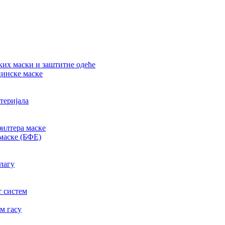
их маски и заштитне одеће
цинске маске
теријала
филтера маске
маске (БФЕ)
лагу
т систем
м гасу