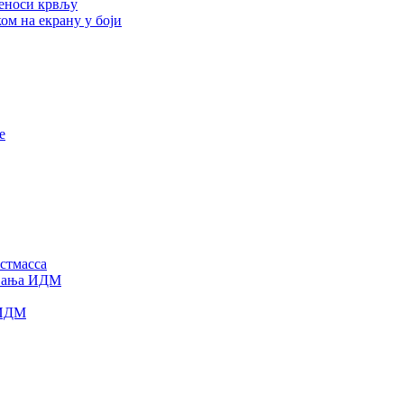
реноси крвљу
ом на екрану у боји
е
стмасса
овања ИДМ
 ИДМ