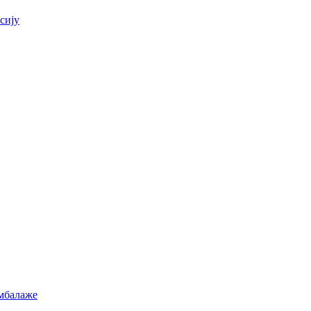
сију
амбалаже