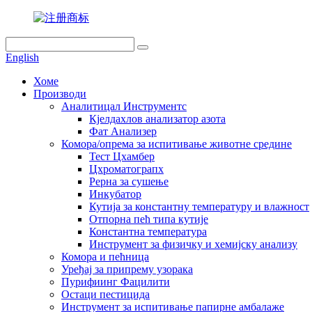
English
Хоме
Производи
Аналитицал Инструментс
Кјелдахлов анализатор азота
Фат Анализер
Комора/опрема за испитивање животне средине
Тест Цхамбер
Цхроматограпх
Рерна за сушење
Инкубатор
Кутија за константну температуру и влажност
Отпорна пећ типа кутије
Константна температура
Инструмент за физичку и хемијску анализу
Комора и пећница
Уређај за припрему узорака
Пурифиинг Фацилити
Остаци пестицида
Инструмент за испитивање папирне амбалаже