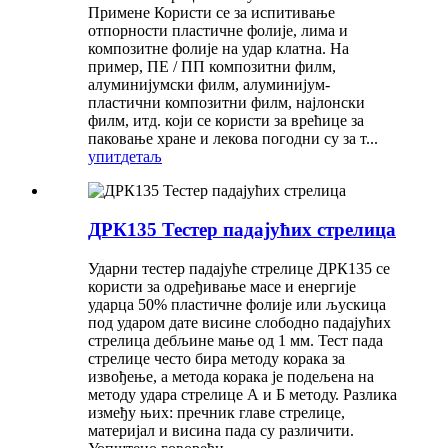
Примене Користи се за испитивање
отпорности пластичне фолије, лима и
композитне фолије на удар клатна. На
пример, ПЕ / ПП композитни филм,
алуминијумски филм, алуминијум-
пластични композитни филм, најлонски
филм, итд. који се користи за врећице за
паковање хране и лекова погодни су за т...
упит
детаљ
ДРК135 Тестер падајућих стрелица
Ударни тестер падајуће стрелице ДРК135 се
користи за одређивање масе и енергије
ударца 50% пластичне фолије или љускица
под ударом дате висине слободно падајућих
стрелица дебљине мање од 1 мм. Тест пада
стрелице често бира методу корака за
извођење, а метода корака је подељена на
методу удара стрелице А и Б методу. Разлика
између њих: пречник главе стрелице,
материјал и висина пада су различити.