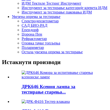
ИДМ Тектиле Тестинг Инструмент
Инструмент за тестирање категорије кревета ИДМ
Инструмент за тестирање паковања ИДМ
Увезена опрема за тестирање
Спектродензитометар
САД БИО-РАД
Епендорф
Цорона Пен
Рефрактометар
Оловка тачке топљења
Полариметар
Остала увезена опрема за тестирање
Истакнути производи
ДРК646 Ксенон лампа за
тестирање старења...