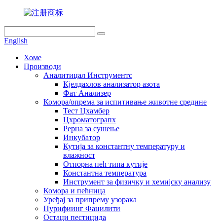
English
Хоме
Производи
Аналитицал Инструментс
Кјелдахлов анализатор азота
Фат Анализер
Комора/опрема за испитивање животне средине
Тест Цхамбер
Цхроматограпх
Рерна за сушење
Инкубатор
Кутија за константну температуру и
влажност
Отпорна пећ типа кутије
Константна температура
Инструмент за физичку и хемијску анализу
Комора и пећница
Уређај за припрему узорака
Пурифиинг Фацилити
Остаци пестицида