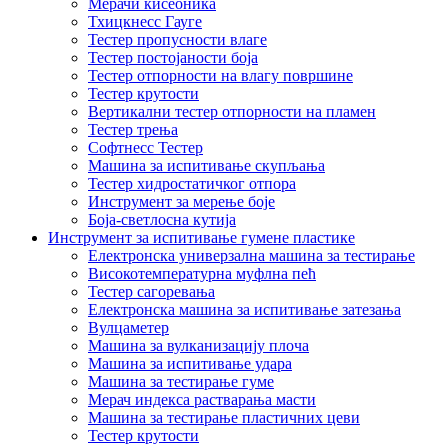
Мерачи кисеоника
Тхицкнесс Гауге
Тестер пропусности влаге
Тестер постојаности боја
Тестер отпорности на влагу површине
Тестер крутости
Вертикални тестер отпорности на пламен
Тестер трења
Софтнесс Тестер
Машина за испитивање скупљања
Тестер хидростатичког отпора
Инструмент за мерење боје
Боја-светлосна кутија
Инструмент за испитивање гумене пластике
Електронска универзална машина за тестирање
Високотемпературна муфлна пећ
Тестер сагоревања
Електронска машина за испитивање затезања
Вулцаметер
Машина за вулканизацију плоча
Машина за испитивање удара
Машина за тестирање гуме
Мерач индекса растварања масти
Машина за тестирање пластичних цеви
Тестер крутости