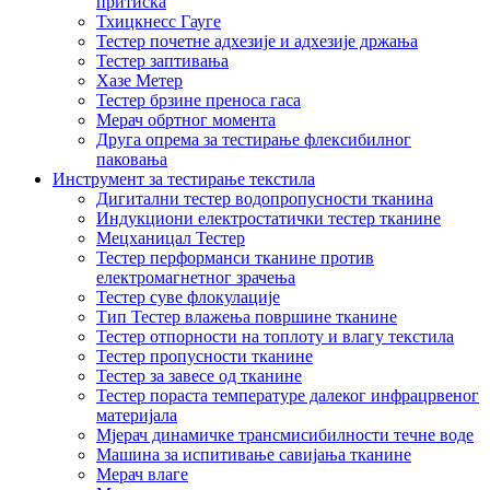
притиска
Тхицкнесс Гауге
Тестер почетне адхезије и адхезије држања
Тестер заптивања
Хазе Метер
Тестер брзине преноса гаса
Мерач обртног момента
Друга опрема за тестирање флексибилног
паковања
Инструмент за тестирање текстила
Дигитални тестер водопропусности тканина
Индукциони електростатички тестер тканине
Мецханицал Тестер
Тестер перформанси тканине против
електромагнетног зрачења
Тестер суве флокулације
Тип Тестер влажења површине тканине
Тестер отпорности на топлоту и влагу текстила
Тестер пропусности тканине
Тестер за завесе од тканине
Тестер пораста температуре далеког инфрацрвеног
материјала
Мјерач динамичке трансмисибилности течне воде
Машина за испитивање савијања тканине
Мерач влаге