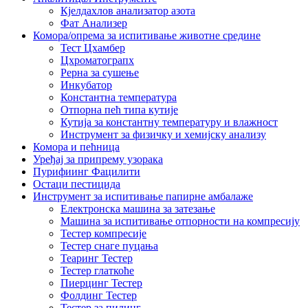
Кјелдахлов анализатор азота
Фат Анализер
Комора/опрема за испитивање животне средине
Тест Цхамбер
Цхроматограпх
Рерна за сушење
Инкубатор
Константна температура
Отпорна пећ типа кутије
Кутија за константну температуру и влажност
Инструмент за физичку и хемијску анализу
Комора и пећница
Уређај за припрему узорака
Пурифиинг Фацилити
Остаци пестицида
Инструмент за испитивање папирне амбалаже
Електронска машина за затезање
Машина за испитивање отпорности на компресију
Тестер компресије
Тестер снаге пуцања
Теаринг Тестер
Тестер глаткоће
Пиерцинг Тестер
Фолдинг Тестер
Тестер за пилинг