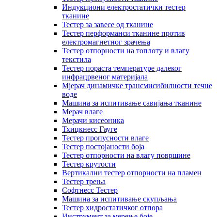
Индукциони електростатички тестер
тканине
Тестер за завесе од тканине
Тестер перформанси тканине против
електромагнетног зрачења
Тестер отпорности на топлоту и влагу
текстила
Тестер пораста температуре далеког
инфрацрвеног материјала
Мјерач динамичке трансмисибилности течне
воде
Машина за испитивање савијања тканине
Мерач влаге
Мерачи кисеоника
Тхицкнесс Гауге
Тестер пропусности влаге
Тестер постојаности боја
Тестер отпорности на влагу површине
Тестер крутости
Вертикални тестер отпорности на пламен
Тестер трења
Софтнесс Тестер
Машина за испитивање скупљања
Тестер хидростатичког отпора
Инструмент за мерење боје