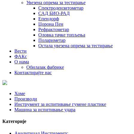
Увезена опрема за тестирање
Спектродензитометар
САД БИО-РАД
Епендорф
Цорона Пен
Рефрактометар
Оловка тачке топљења
Полариметар
Остала увезена опрема за тестирање
Вести
ФАКс
О нама
Обилазак фабрике
Контактирајте нас
Хоме
Производи
Инструмент за испитивање гумене пластике
Машина за испитивање удара
Категорије
Аналитицал Инструментс