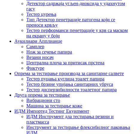
Детектор садржаја угљен-диоксида у удахнутом
гасу
Тестер цурења
Тип Детектор пенетрације патогена који се
преноси крвљу
Тестер перформанси пенетрације у крв са маском
на екрану у боји
Аукилиари Апплианце
Самплер
Нож за сечење папира
Везани носач
Централна плоча за притисак прстена
Фиктуре
Опрема за тестирање производа за санитарне салвете
Тестер пуцања куглица тоалет папира
Тестер брзине упијања санитарних убруса
Тестер дисперзибилности тоалетног папира
Друга опрема за тестирање
Вибрациони сто
Машина за тестирање коже
ИДМ Импортед Тестинг Екуипмент
ИДМ Инструмент дла тестирања резини и
пластмасса
Инструмент за тестирање флексибилног паковања
ИДМ