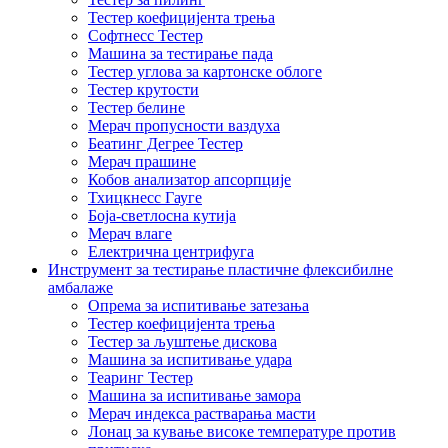
Тестер коефицијента трења
Софтнесс Тестер
Машина за тестирање пада
Тестер углова за картонске облоге
Тестер крутости
Тестер белине
Мерач пропусности ваздуха
Беатинг Дегрее Тестер
Мерач прашине
Кобов анализатор апсорпције
Тхицкнесс Гауге
Боја-светлосна кутија
Мерач влаге
Електрична центрифуга
Инструмент за тестирање пластичне флексибилне
амбалаже
Опрема за испитивање затезања
Тестер коефицијента трења
Тестер за љуштење дискова
Машина за испитивање удара
Теаринг Тестер
Машина за испитивање замора
Мерач индекса растварања масти
Лонац за кување високе температуре против