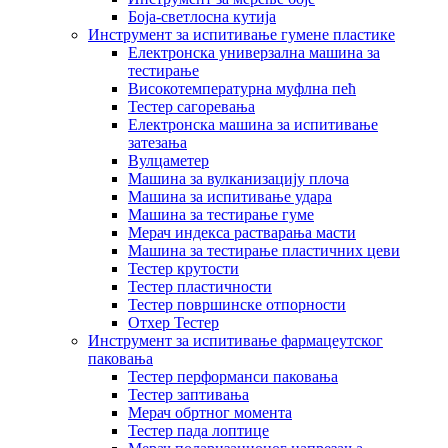
Боја-светлосна кутија
Инструмент за испитивање гумене пластике
Електронска универзална машина за
тестирање
Високотемпературна муфлна пећ
Тестер сагоревања
Електронска машина за испитивање
затезања
Вулцаметер
Машина за вулканизацију плоча
Машина за испитивање удара
Машина за тестирање гуме
Мерач индекса растварања масти
Машина за тестирање пластичних цеви
Тестер крутости
Тестер пластичности
Тестер површинске отпорности
Отхер Тестер
Инструмент за испитивање фармацеутског
паковања
Тестер перформанси паковања
Тестер заптивања
Мерач обртног момента
Тестер пада лоптице