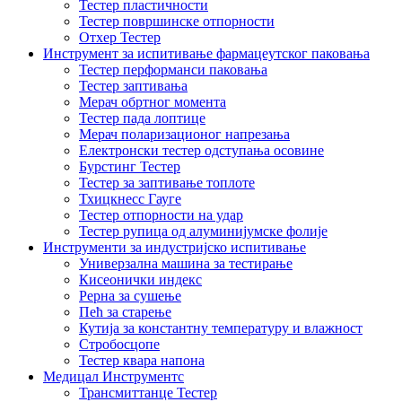
Тестер пластичности
Тестер површинске отпорности
Отхер Тестер
Инструмент за испитивање фармацеутског паковања
Тестер перформанси паковања
Тестер заптивања
Мерач обртног момента
Тестер пада лоптице
Мерач поларизационог напрезања
Електронски тестер одступања осовине
Бурстинг Тестер
Тестер за заптивање топлоте
Тхицкнесс Гауге
Тестер отпорности на удар
Тестер рупица од алуминијумске фолије
Инструменти за индустријско испитивање
Универзална машина за тестирање
Кисеонички индекс
Рерна за сушење
Пећ за старење
Кутија за константну температуру и влажност
Стробосцопе
Тестер квара напона
Медицал Инструментс
Трансмиттанце Тестер