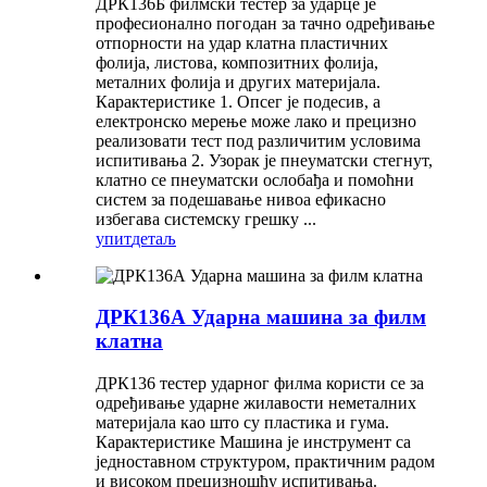
ДРК136Б филмски тестер за ударце је
професионално погодан за тачно одређивање
отпорности на удар клатна пластичних
фолија, листова, композитних фолија,
металних фолија и других материјала.
Карактеристике 1. Опсег је подесив, а
електронско мерење може лако и прецизно
реализовати тест под различитим условима
испитивања 2. Узорак је пнеуматски стегнут,
клатно се пнеуматски ослобађа и помоћни
систем за подешавање нивоа ефикасно
избегава системску грешку ...
упит
детаљ
ДРК136А Ударна машина за филм
клатна
ДРК136 тестер ударног филма користи се за
одређивање ударне жилавости неметалних
материјала као што су пластика и гума.
Карактеристике Машина је инструмент са
једноставном структуром, практичним радом
и високом прецизношћу испитивања.