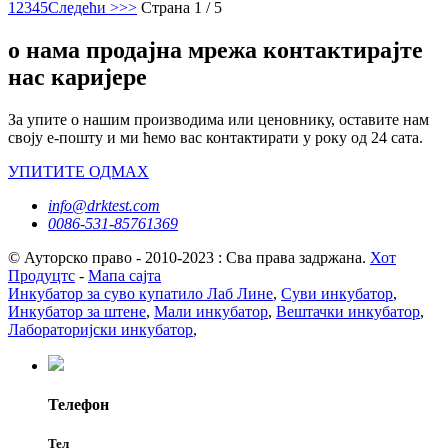
1
2
3
4
5
Следећи >
>>
Страна 1 / 5
о нама продајна мрежа контактирајте
нас каријере
За упите о нашим производима или ценовнику, оставите нам
своју е-пошту и ми ћемо вас контактирати у року од 24 сата.
УПИТИТЕ ОДМАХ
info@drktest.com
0086-531-85761369
© Ауторско право - 2010-2023 : Сва права задржана.
Хот
Продуцтс
-
Мапа сајта
Инкубатор за суво купатило Лаб Лине
,
Суви инкубатор
,
Инкубатор за штене
,
Мали инкубатор
,
Вештачки инкубатор
,
Лабораторијски инкубатор
,
Телефон
Тел