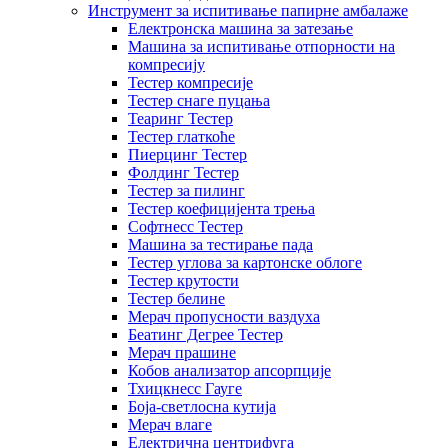
Инструмент за испитивање папирне амбалаже
Електронска машина за затезање
Машина за испитивање отпорности на
компресију
Тестер компресије
Тестер снаге пуцања
Теаринг Тестер
Тестер глаткоће
Пиерцинг Тестер
Фолдинг Тестер
Тестер за пилинг
Тестер коефицијента трења
Софтнесс Тестер
Машина за тестирање пада
Тестер углова за картонске облоге
Тестер крутости
Тестер белине
Мерач пропусности ваздуха
Беатинг Дегрее Тестер
Мерач прашине
Кобов анализатор апсорпције
Тхицкнесс Гауге
Боја-светлосна кутија
Мерач влаге
Електрична центрифуга