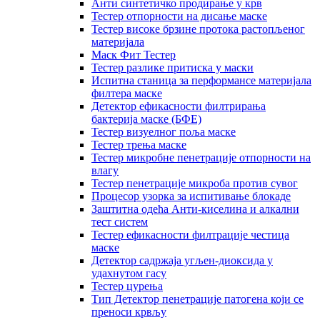
Анти синтетичко продирање у крв
Тестер отпорности на дисање маске
Тестер високе брзине протока растопљеног
материјала
Маск Фит Тестер
Тестер разлике притиска у маски
Испитна станица за перформансе материјала
филтера маске
Детектор ефикасности филтрирања
бактерија маске (БФЕ)
Тестер визуелног поља маске
Тестер трења маске
Тестер микробне пенетрације отпорности на
влагу
Тестер пенетрације микроба против сувог
Процесор узорка за испитивање блокаде
Заштитна одећа Анти-киселина и алкални
тест систем
Тестер ефикасности филтрације честица
маске
Детектор садржаја угљен-диоксида у
удахнутом гасу
Тестер цурења
Тип Детектор пенетрације патогена који се
преноси крвљу