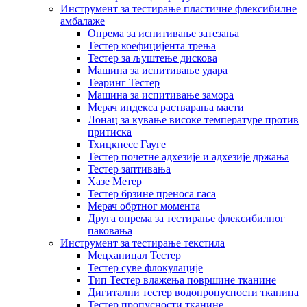
Инструмент за тестирање пластичне флексибилне
амбалаже
Опрема за испитивање затезања
Тестер коефицијента трења
Тестер за љуштење дискова
Машина за испитивање удара
Теаринг Тестер
Машина за испитивање замора
Мерач индекса растварања масти
Лонац за кување високе температуре против
притиска
Тхицкнесс Гауге
Тестер почетне адхезије и адхезије држања
Тестер заптивања
Хазе Метер
Тестер брзине преноса гаса
Мерач обртног момента
Друга опрема за тестирање флексибилног
паковања
Инструмент за тестирање текстила
Мецханицал Тестер
Тестер суве флокулације
Тип Тестер влажења површине тканине
Дигитални тестер водопропусности тканина
Тестер пропусности тканине