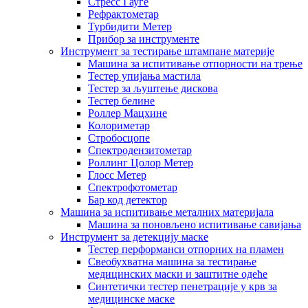
Стресс Гауге
Рефрактометар
Турбидити Метер
Прибор за инструменте
Инструмент за тестирање штампане материје
Машина за испитивање отпорности на трење
Тестер упијања мастила
Тестер за љуштење дискова
Тестер белине
Роллер Мацхине
Колориметар
Стробосцопе
Спектродензитометар
Роллинг Цолор Метер
Глосс Метер
Спектрофотометар
Бар код детектор
Машина за испитивање металних материјала
Машина за поновљено испитивање савијања
Инструмент за детекцију маске
Тестер перформанси отпорних на пламен
Свеобухватна машина за тестирање
медицинских маски и заштитне одеће
Синтетички тестер пенетрације у крв за
медицинске маске