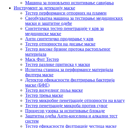
Машина за поновљено испитивање савијања
Инструмент за детекцију маске
Тестер перформанси отпорних на пламен
Свеобухватна машина за тестирање медицинских
маски и заштитне одеће
Синтетички тестер пенетрације у крв за
медицинске маске
Анти синтетичко продирање у крв
Тестер отпорности на дисање маске
Тестер високе брзине протока растопљеног
материјала
Маск Фит Тестер
Тестер разлике притиска у маски
Испитна станица за перформансе материјала
филтера маске
Детектор ефикасности филтрирања бактерија
маске (БФЕ)
Тестер визуелног поља маске
Тестер трења маске
Тестер микробне пенетрације отпорности на влагу
Тестер пенетрације микроба против сувог
Процесор узорка за испитивање блокаде
Заштитна одећа Анти-киселина и алкални тест
систем
Тестер ефикасности филтрације честица маске