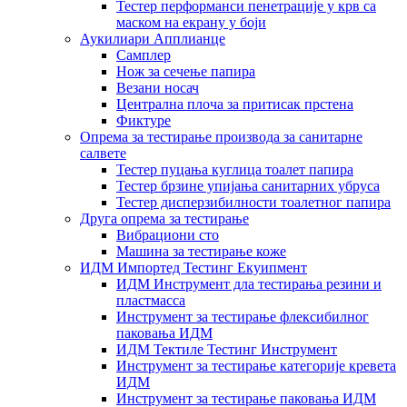
Тестер перформанси пенетрације у крв са
маском на екрану у боји
Аукилиари Апплианце
Самплер
Нож за сечење папира
Везани носач
Централна плоча за притисак прстена
Фиктуре
Опрема за тестирање производа за санитарне
салвете
Тестер пуцања куглица тоалет папира
Тестер брзине упијања санитарних убруса
Тестер дисперзибилности тоалетног папира
Друга опрема за тестирање
Вибрациони сто
Машина за тестирање коже
ИДМ Импортед Тестинг Екуипмент
ИДМ Инструмент дла тестирања резини и
пластмасса
Инструмент за тестирање флексибилног
паковања ИДМ
ИДМ Тектиле Тестинг Инструмент
Инструмент за тестирање категорије кревета
ИДМ
Инструмент за тестирање паковања ИДМ