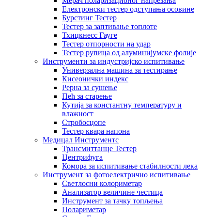
Мерач поларизационог напрезања
Електронски тестер одступања осовине
Бурстинг Тестер
Тестер за заптивање топлоте
Тхицкнесс Гауге
Тестер отпорности на удар
Тестер рупица од алуминијумске фолије
Инструменти за индустријско испитивање
Универзална машина за тестирање
Кисеонички индекс
Рерна за сушење
Пећ за старење
Кутија за константну температуру и
влажност
Стробосцопе
Тестер квара напона
Медицал Инструментс
Трансмиттанце Тестер
Центрифуга
Комора за испитивање стабилности лека
Инструмент за фотоелектрично испитивање
Светлосни колориметар
Анализатор величине честица
Инструмент за тачку топљења
Полариметар