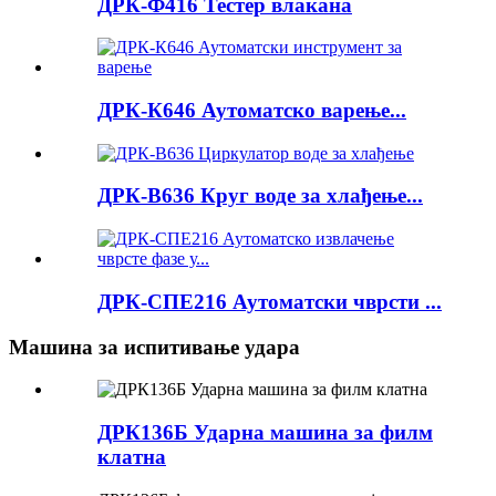
ДРК-Ф416 Тестер влакана
ДРК-К646 Аутоматско варење...
ДРК-В636 Круг воде за хлађење...
ДРК-СПЕ216 Аутоматски чврсти ...
Машина за испитивање удара
ДРК136Б Ударна машина за филм
клатна