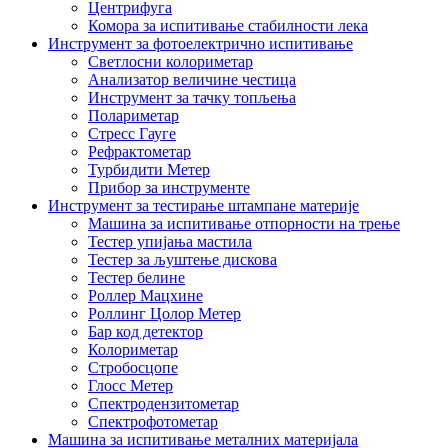
Центрифуга
Комора за испитивање стабилности лека
Инструмент за фотоелектрично испитивање
Светлосни колориметар
Анализатор величине честица
Инструмент за тачку топљења
Полариметар
Стресс Гауге
Рефрактометар
Турбидити Метер
Прибор за инструменте
Инструмент за тестирање штампане материје
Машина за испитивање отпорности на трење
Тестер упијања мастила
Тестер за љуштење дискова
Тестер белине
Роллер Мацхине
Роллинг Цолор Метер
Бар код детектор
Колориметар
Стробосцопе
Глосс Метер
Спектродензитометар
Спектрофотометар
Машина за испитивање металних материјала