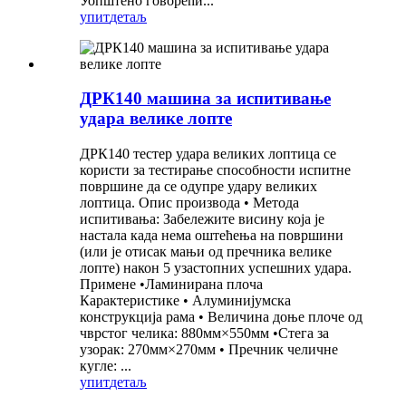
Уопштено говорећи...
упит
детаљ
ДРК140 машина за испитивање
удара велике лопте
ДРК140 тестер удара великих лоптица се
користи за тестирање способности испитне
површине да се одупре удару великих
лоптица. Опис производа • Метода
испитивања: Забележите висину која је
настала када нема оштећења на површини
(или је отисак мањи од пречника велике
лопте) након 5 узастопних успешних удара.
Примене •Ламинирана плоча
Карактеристике • Алуминијумска
конструкција рама • Величина доње плоче од
чврстог челика: 880мм×550мм •Стега за
узорак: 270мм×270мм • Пречник челичне
кугле: ...
упит
детаљ